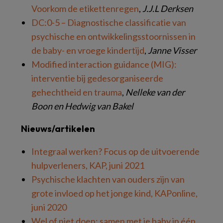
Voorkom de etikettenregen
,
J.J.L Derksen
DC:0-5 – Diagnostische classificatie van
psychische en ontwikkelingsstoornissen in
de baby- en vroege kindertijd
,
Janne Visser
Modified interaction guidance (MIG):
interventie bij gedesorganiseerde
gehechtheid en trauma
,
Nelleke van der
Boon en Hedwig van Bakel
Nieuws/artikelen
Integraal werken? Focus op de uitvoerende
hulpverleners, KAP, juni 2021
Psychische klachten van ouders zijn van
grote invloed op het jonge kind, KAPonline,
juni 2020
Wel of niet doen: samen met je baby in één