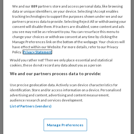
de zwangerschap en vroege jeugd het beste
We and our
889
partners store and access personal data, like browsing
data or unique identifiers, on your device. Selecting I Accept enables
ondersteund kunnen worden door
tracking technologies to support the purposes shown under we and our
partners process data to provide. Selecting Reject All or withdrawing your
professionals in de geboortezorg, de
consent will disable them. If trackers are disabled, some content and ads
jeugdgezondheidszorg (JGZ) en het sociaal
you see may not be as relevant to you. You can resurface this menu to
change your choices or withdraw consent at any time by clicking the
domein. Daarvoor worden nieuwe gegevens
Manage Preferences link on the bottom of the webpage. Your choices will
van de JGZ verzameld en onder strikte
have effect within our Website. For more details, refer to our Privacy
Policy.
Privacy Statement
voorwaarden die de privacy beschermen,
Would you rather not? Then we only place essential and statistical
beschikbaar gesteld voor onderzoek in een
cookies, these do not record any data about you as a person
beveiligde data-omgeving bij het Centraal
We and our partners process data to provide:
Bureau voor de Statistiek (CBS).
Use precise geolocation data. Actively scan device characteristics for
identification. Store and/or access information on a device. Personalised
De ontwikkeling van een kind tijdens de
advertising and content, advertising and content measurement,
audience research and services development.
zwangerschap en de eerste twee jaar van het
List of Partners (vendors)
leven heeft invloed op de gezondheid en
ontwikkeling tijdens het hele leven. Met dit
Manage Preferences
onderzoek kunnen onderzoekers de