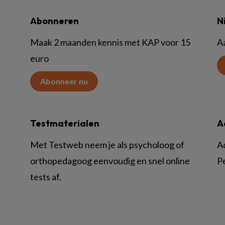
Abonneren
N
Maak 2 maanden kennis met KAP voor 15
A
euro
Abonneer nu
Testmaterialen
A
Met Testweb neem je als psycholoog of
A
orthopedagoog eenvoudig en snel online
P
tests af.