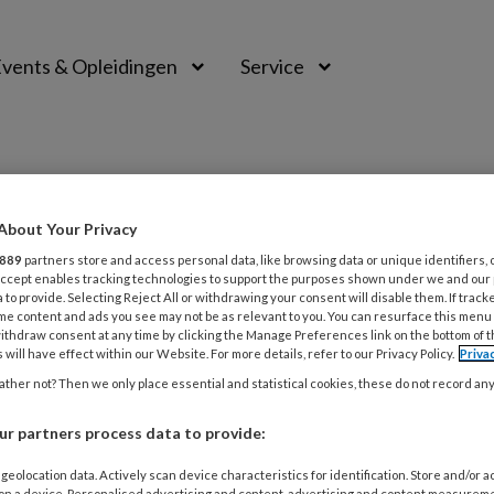
vents & Opleidingen
Service
About Your Privacy
889
partners store and access personal data, like browsing data or unique identifiers, 
 Accept enables tracking technologies to support the purposes shown under we and our
 to provide. Selecting Reject All or withdrawing your consent will disable them. If track
me content and ads you see may not be as relevant to you. You can resurface this menu
ithdraw consent at any time by clicking the Manage Preferences link on the bottom of 
 will have effect within our Website. For more details, refer to our Privacy Policy.
Priva
ther not? Then we only place essential and statistical cookies, these do not record an
r partners process data to provide:
1
ACTUEEL
INTEGRAAL WERKEN
geolocation data. Actively scan device characteristics for identification. Store and/or 
zoek kansrijke start kinderen met behul
 on a device. Personalised advertising and content, advertising and content measurem