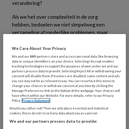
verandering?
Als we het over complexiteit in de zorg
hebben, bedoelen we niet simpelweg een
verzameling afzonderlijke problemen, maar
problemen in verschillende domeinen die
elkaar onderling beïnvloeden en versterken.
We Care About Your Privacy
Neem Daan, die op school impulsief, druk en
We and our
889
partners store and access personal data, like browsing
data or unique identifiers, on your device. Selecting I Accept enables
ongeconcentreerd gedrag laat zien, en thuis
tracking technologies to support the purposes shown under we and our
veel stress ervaart door financiële problemen
partners process data to provide. Selecting Reject All or withdrawing your
consent will disable them. If trackers are disabled, some content and ads
van het gezin, ruzie tussen zijn ouders, en een
you see may not be as relevant to you. You can resurface this menu to
vader die somber is en een kort lontje heeft.
change your choices or withdraw consent at any time by clicking the
Manage Preferences link on the bottom of the webpage. Your choices will
Het zijn problemen in verschillende domeinen,
have effect within our Website. For more details, refer to our Privacy
Policy.
Privacy Statement
namelijk het functioneren op
individueel
Would you rather not? Then we only place essential and statistical
niveau
van de ouder en het kind, in
het gezin
en
cookies, these do not record any data about you as a person
de onderlinge relaties, en in de
sociale en
We and our partners process data to provide:
maatschappelijke omgeving
. Dit zijn geen