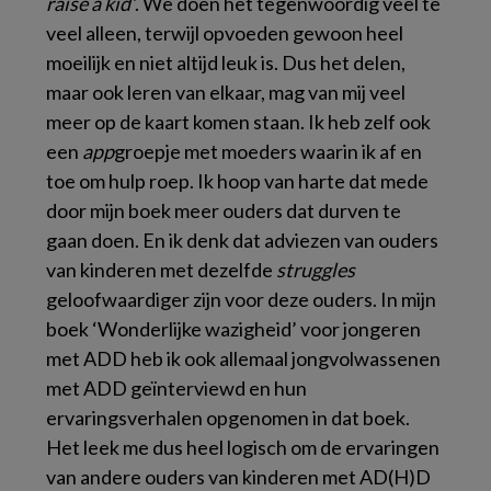
raise a kid’
. We doen het tegenwoordig veel te
veel alleen, terwijl opvoeden gewoon heel
moeilijk en niet altijd leuk is. Dus het delen,
maar ook leren van elkaar, mag van mij veel
meer op de kaart komen staan. Ik heb zelf ook
een
app
groepje met moeders waarin ik af en
toe om hulp roep. Ik hoop van harte dat mede
door mijn boek meer ouders dat durven te
gaan doen. En ik denk dat adviezen van ouders
van kinderen met dezelfde
struggles
geloofwaardiger zijn voor deze ouders. In mijn
boek ‘Wonderlijke wazigheid’ voor jongeren
met ADD heb ik ook allemaal jongvolwassenen
met ADD geïnterviewd en hun
ervaringsverhalen opgenomen in dat boek.
Het leek me dus heel logisch om de ervaringen
van andere ouders van kinderen met AD(H)D