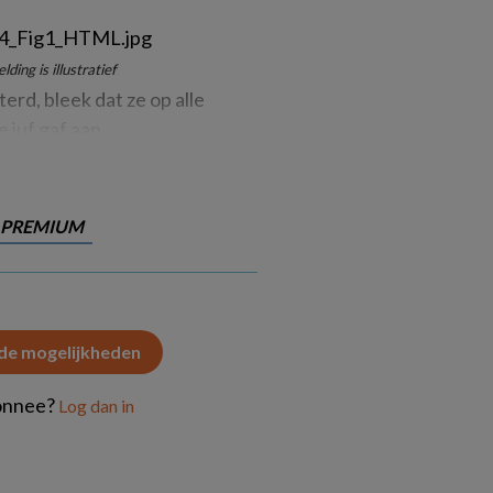
ing is illustratief
rd, bleek dat ze op alle
 juf gaf aan
PREMIUM
 de mogelijkheden
onnee?
Log dan in