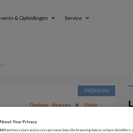
vents & Opleidingen
Service
BT?
PREMIUM
L
Opslaan
Reacties
Delen
0
8 
About Your Privacy
het als je ADHD
K
889
partners store and access personal data, like browsing data or unique identifiers, 