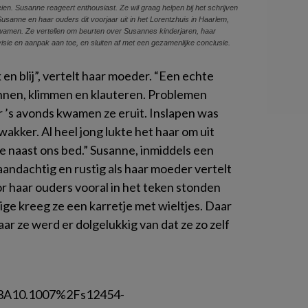
. Susanne reageert enthousiast. Ze wil graag helpen bij het schrijven
Susanne en haar ouders dit voorjaar uit in het Lorentzhuis in Haarlem,
wamen. Ze vertellen om beurten over Susannes kinderjaren, haar
 visie en aanpak aan toe, en sluiten af met een gezamenlijke conclusie.
k en blij”, vertelt haar moeder. “Een echte
ennen, klimmen en klauteren. Problemen
 ’s avonds kwamen ze eruit. Inslapen was
wakker. Al heel jong lukte het haar om uit
ze naast ons bed.” Susanne, inmiddels een
aandachtig en rustig als haar moeder vertelt
oor haar ouders vooral in het teken stonden
rige kreeg ze een karretje met wieltjes. Daar
aar ze werd er dolgelukkig van dat ze zo zelf