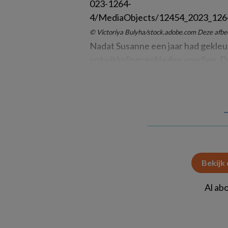
© Victoriya Bulyha/stock.adobe.com Deze afbeeld
Nadat Susanne een jaar had gekleute
ontwikkelingsgebieden voorliep. De
Bekijk
Al ab