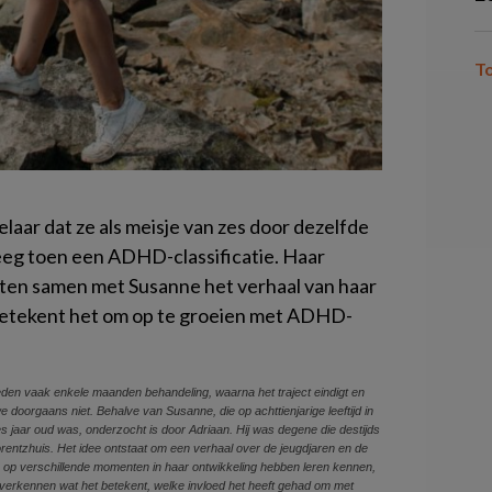
T
laar dat ze als meisje van zes door dezelfde
eeg toen een ADHD-classificatie. Haar
ten samen met Susanne het verhaal van haar
 betekent het om op te groeien met ADHD-
den vaak enkele maanden behandeling, waarna het traject eindigt en
we doorgaans niet. Behalve van Susanne, die op achttienjarige leeftijd in
es jaar oud was, onderzocht is door Adriaan. Hij was degene die destijds
orentzhuis. Het idee ontstaat om een verhaal over de jeugdjaren en de
 op verschillende momenten in haar ontwikkeling hebben leren kennen,
verkennen wat het betekent, welke invloed het heeft gehad om met