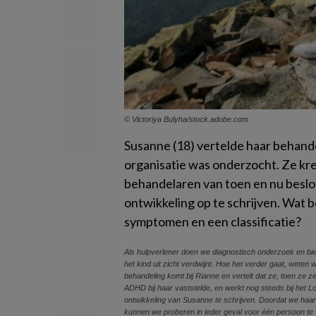
© Victoriya Bulyha/stock.adobe.com
Susanne (18) vertelde haar behande
organisatie was onderzocht. Ze kr
behandelaren van toen en nu beslo
ontwikkeling op te schrijven. Wat
symptomen en een classificatie?
Als hulpverlener doen we diagnostisch onderzoek en bie
het kind uit zicht verdwijnt. Hoe het verder gaat, weten 
behandeling komt bij Rianne en vertelt dat ze, toen ze z
ADHD bij haar vaststelde, en werkt nog steeds bij het L
ontwikkeling van Susanne te schrijven. Doordat we haar
kunnen we proberen in ieder geval voor één persoon te 