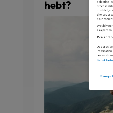
hebt?
Selecting I
process data
disabled, so
choices or w
Your choices
Would you ra
as a person
We and ou
Use precise 
information
research an
List of Par
Manage 