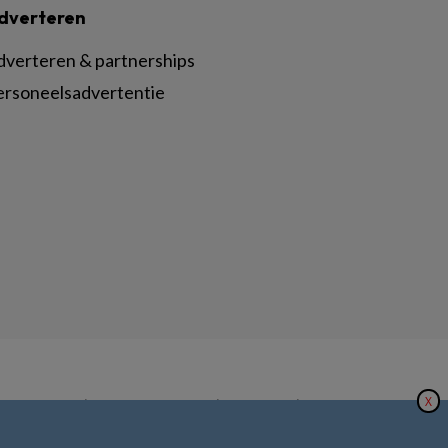
dverteren
dverteren & partnerships
ersoneelsadvertentie
X
|
|
|
inger Nature
Privacy Statement
Disclaimer
Voorwaarden