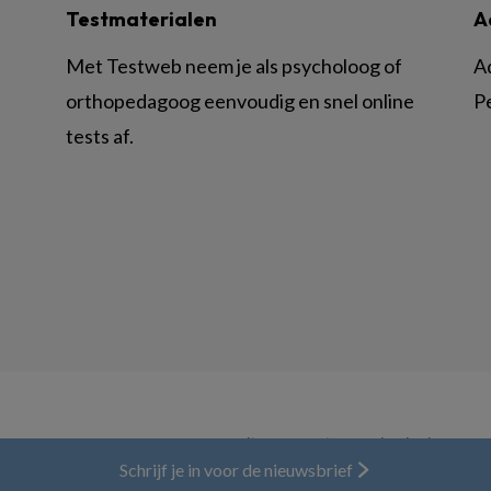
Testmaterialen
A
Met Testweb neem je als psycholoog of
A
orthopedagoog eenvoudig en snel online
P
tests af.
© BSL Media & Learning, onderdeel van
Spr
Schrijf je in voor de nieuwsbrief