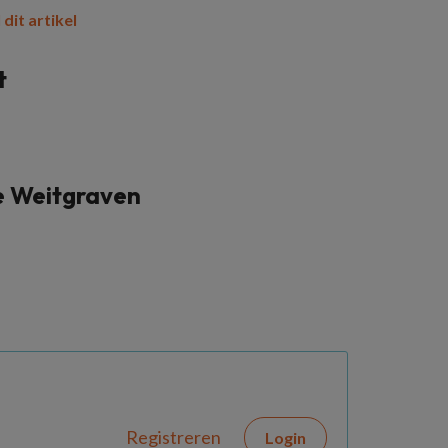
 dit artikel
t
e Weitgraven
Registreren
Login