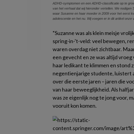
ADHD-symptomen en een ADHD-classificatie op te groeien
van het verhaal dat wij hieronder vertellen. We nodigen 
waar Susanne en haar moeder in 2009 voor het eerst k
adolescentie en het nu. Wij voegen er in dit artikel onze
“Suzanne was als klein meisje vrolij
spring-in-’t-veld: veel bewegen, r
waren overdag niet zichtbaar. Maar
een gevecht en ze was altijd vroeg 
haar ledikant te klimmen en stond 
negentienjarige studente, luistert 
over die eerste jaren – jaren die v
van haar beweeglijkheid. Als halfja
was ze eigenlijk nog te jong voor, m
vooruit kon komen.