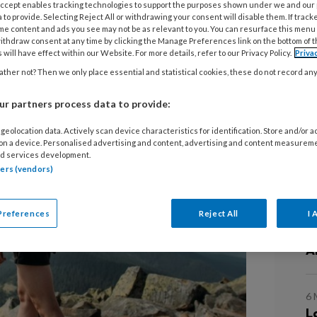
w
 Accept enables tracking technologies to support the purposes shown under we and our
 to provide. Selecting Reject All or withdrawing your consent will disable them. If track
me content and ads you see may not be as relevant to you. You can resurface this menu
ithdraw consent at any time by clicking the Manage Preferences link on the bottom of 
20
 will have effect within our Website. For more details, refer to our Privacy Policy.
Priva
A
ther not? Then we only place essential and statistical cookies, these do not record an
r partners process data to provide:
16
V
geolocation data. Actively scan device characteristics for identification. Store and/or 
 on a device. Personalised advertising and content, advertising and content measurem
e
d services development.
tners (vendors)
2
P
Preferences
Reject All
I 
e
A
6
L