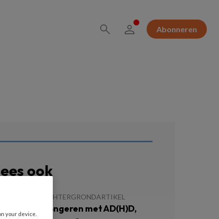
Abonneren
ees ook
APRIL 2025
ACHTERGRONDARTIKEL
inderen en jongeren met AD(H)D,
on your device.