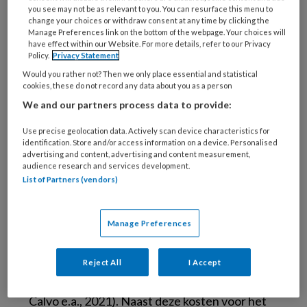
van de kinderen met ADHD veel last van
you see may not be as relevant to you. You can resurface this menu to
change your choices or withdraw consent at any time by clicking the
stress, die de vorm van
meltdowns
kan hebben.
Manage Preferences link on the bottom of the webpage. Your choices will
Dit kan zich uiten in zowel internaliserende
have effect within our Website. For more details, refer to our Privacy
Policy.
Privacy Statement
(angst, depressie, terugtrekking, suïcidaliteit,
Would you rather not? Then we only place essential and statistical
slaapproblemen) als externaliserende
cookies, these do not record any data about you as a person
(agressie, gedragsproblemen,
We and our partners process data to provide:
middelenmisbruik) gedragingen (Gillberg e.a.,
Use precise geolocation data. Actively scan device characteristics for
2004).
identification. Store and/or access information on a device. Personalised
advertising and content, advertising and content measurement,
audience research and services development.
De aanwezigheid van één of meer kinderen
List of Partners (vendors)
met ADHD heeft grote gevolgen voor het
gezinsfunctioneren: er zijn vaker problemen in
Manage Preferences
de ouder-kindrelatie, de co-ouder- of
partnerrelatie, er is meer overbelasting van
broers en zussen en een lagere kwaliteit van
Reject All
I Accept
het functioneren van het hele gezin (Peñuelas-
Calvo e.a., 2021). Naast deze kosten voor het