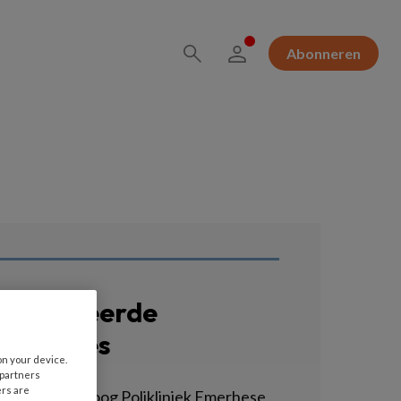
Abonneren
erelateerde
acatures
on your device.
 partners
ers are
asterpsycholoog Polikliniek Emerhese