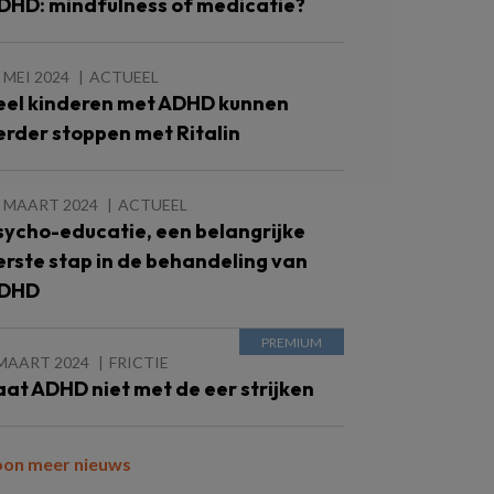
DHD: mindfulness of medicatie?
 MEI 2024
ACTUEEL
eel kinderen met ADHD kunnen
erder stoppen met Ritalin
1 MAART 2024
ACTUEEL
sycho-educatie, een belangrijke
erste stap in de behandeling van
DHD
 MAART 2024
FRICTIE
aat ADHD niet met de eer strijken
oon meer nieuws