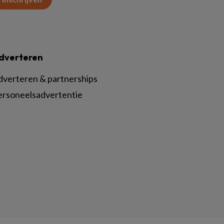
dverteren
dverteren & partnerships
ersoneelsadvertentie