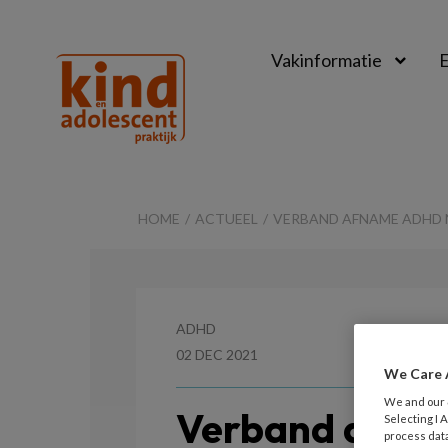
Vakinformatie
E
Kind
&
HOME
ACTUEEL
VERBAND AFNAME ADHD N
Adolescent
Praktijk
ADHD
02 DEC 2021
We Care 
We and our
Verband afna
Selecting I
process data