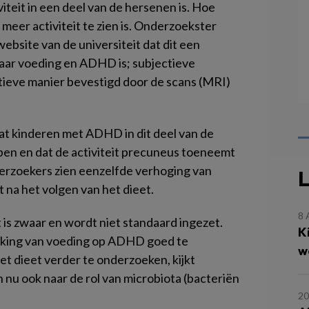
teit in een deel van de hersenen is. Hoe
meer activiteit te zien is. Onderzoekster
ebsite van de universiteit dat dit een
naar voeding en ADHD is; subjectieve
tieve manier bevestigd door de scans (MRI)
at kinderen met ADHD in dit deel van de
ben en dat de activiteit precuneus toeneemt
derzoekers zien eenzelfde verhoging van
L
na het volgen van het dieet.
8 
is zwaar en wordt niet standaard ingezet.
K
erking van voeding op ADHD goed te
w
t dieet verder te onderzoeken, kijkt
nu ook naar de rol van microbiota (bacteriën
20