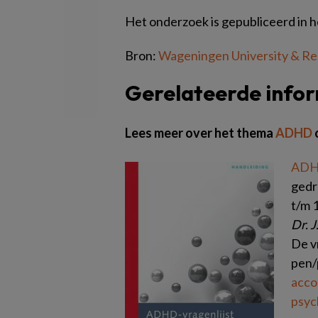
Het onderzoek is gepubliceerd in he
Bron:
Wageningen University & R
Gerelateerde info
Lees meer over het thema
ADHD
ADHD
gedr
t/m 
Dr. J
De vr
pen/
acco
psyc