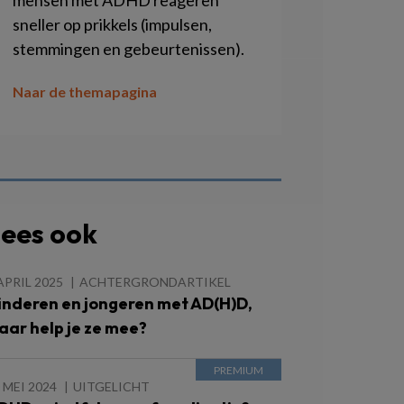
mensen met ADHD reageren
sneller op prikkels (impulsen,
stemmingen en gebeurtenissen).
Naar de themapagina
ees ook
APRIL 2025
ACHTERGRONDARTIKEL
inderen en jongeren met AD(H)D,
aar help je ze mee?
 MEI 2024
UITGELICHT