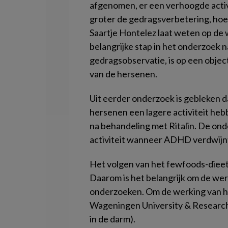
afgenomen, er een verhoogde activi
groter de gedragsverbetering, hoe 
Saartje Hontelez laat weten op de w
belangrijke stap in het onderzoek 
gedragsobservatie, is op een objec
van de hersenen.
Uit eerder onderzoek is gebleken d
hersenen een lagere activiteit heb
na behandeling met Ritalin. De on
activiteit wanneer ADHD verdwijnt 
Het volgen van het fewfoods-dieet 
Daarom is het belangrijk om de w
onderzoeken. Om de werking van he
Wageningen University & Research 
in de darm).