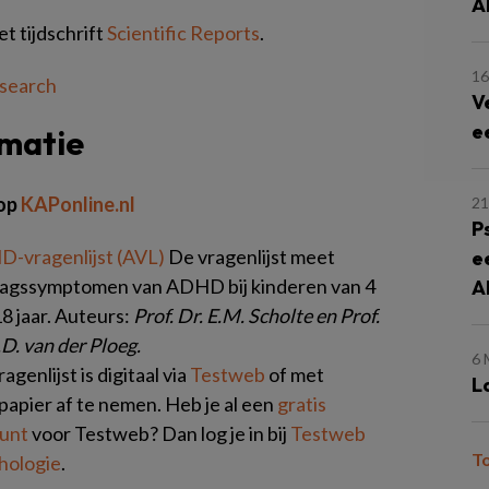
A
t tijdschrift
Scientific Reports
.
16
esearch
V
e
rmatie
op
KAPonline.nl
2
P
-vragenlijst (AVL)
De vragenlijst meet
e
agssymptomen van ADHD bij kinderen van 4
A
18 jaar. Auteurs:
Prof. Dr. E.M. Scholte en Prof.
.D. van der Ploeg.
6
agenlijst is digitaal via
Testweb
of met
L
papier af te nemen. Heb je al een
gratis
unt
voor Testweb? Dan log je in bij
Testweb
T
hologie
.