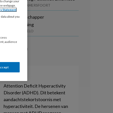
 to change your
GZ CENTRAAL | AMERSFOORT
the webpage.
cy Statement
edragswetenschapper
y data about you
eugdbescherming
AANDAG | HENGELO
access
Z-psycholoog
ent, audience
AMEN | SCHAGEN
Accept
ADHD
Attention Deficit Hyperactivity
Disorder (ADHD). Dit betekent
aandachtstekortstoornis met
hyperactiviteit. De hersenen van