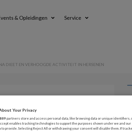
vents & Opleidingen
Service
A DIEET EN VERHOOGDE ACTIVITEIT IN HERSENEN
G
Opslaan
Reacties
Delen
0
About Your Privacy
v
889
partners store and access personal data, like browsing data or unique identifiers, 
me ADHD na dieet
 Accept enables tracking technologies to support the purposes shown under we and our
 to provide. Selecting Reject All or withdrawing your consent will disable them. If track
M