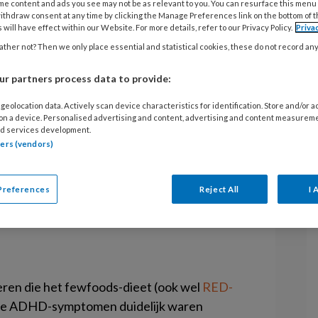
tiviteit in
me content and ads you see may not be as relevant to you. You can resurface this menu
G
ithdraw consent at any time by clicking the Manage Preferences link on the bottom of 
 will have effect within our Website. For more details, refer to our Privacy Policy.
Priva
G
ther not? Then we only place essential and statistical cookies, these do not record an
J
r partners process data to provide:
n University & Research hebben
M
 vastgesteld tussen afname van ADHD
geolocation data. Actively scan device characteristics for identification. Store and/or 
G
 on a device. Personalised advertising and content, advertising and content measurem
 activiteit in een deel van de
d services development.
S
tners (vendors)
Preferences
Reject All
I 
deren die het fewfoods-dieet (ook wel
RED-
 de ADHD-symptomen duidelijk waren