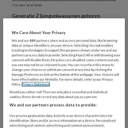
Foto door Scott Webb
Generatie Z (jongvolwassenen geboren
tussen 1996 en 2012) heeft vaak hoge
verwachtingen waar het leven aan moet
We Care About Your Privacy
voldoen. Die verwachtingen gaan niet alleen
We and our
889
partners store and access personal data, like browsing
over hoe het leven eruit zou moeten zien en
data or unique identifiers, on your device. Selecting I Accept enables
tracking technologies to support the purposes shown under we and our
wat je allemaal moet bereiken, maar ook over
partners process data to provide. Selecting Reject All or withdrawing your
consent will disable them. If trackers are disabled, some content and ads
hoe je lijf en je relatie eruit moeten zien en wat
you see may not be as relevant to you. You can resurface this menu to
voor droombaan je moet krijgen. Ook de
change your choices or withdraw consent at any time by clicking the
Manage Preferences link on the bottom of the webpage. Your choices will
groeiende druk van ouders speelt een rol; zij
have effect within our Website. For more details, refer to our Privacy
vinden steeds vaker dat hun kind moet
Policy.
Privacy Statement
uitblinken en zetten tutors en
Would you rather not? Then we only place essential and statistical
cookies, these do not record any data about you as a person
studiebegeleiders in om het in hun ogen
We and our partners process data to provide:
hoogst haalbare te bereiken. Maar wanneer is
goed, goed genoeg?
Use precise geolocation data. Actively scan device characteristics for
identification. Store and/or access information on a device. Personalised
advertising and content, advertising and content measurement,