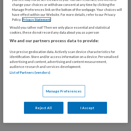
AI en evidence-based
change your choices or withdraw consent at any time by clicking the
Manage Preferences link on the bottom of the webpage. Your choices will
werken
have effect within our Website. For more details, refer to our Privacy
Policy.
Privacy Statement
Would you rather not? Then we only place essential and statistical
De pilot met EvidenceHunt
staat niet op
cookies, these do not record any data about you as a person
We and our partners process data to provide:
zichzelf. Volgens Joske maakt het onderdeel
uit van een bredere beweging binnen Accare
Use precise geolocation data. Actively scan device characteristics for
richting toekomstgericht en efficiënter
identification. Store and/or access information on a device. Personalised
advertising and content, advertising and content measurement,
werken.
audience research and services development.
List of Partners (vendors)
“Binnen Accare lopen meerdere experimenten
rondom digitale innovatie,” legt ze uit. “Denk
Manage Preferences
aan automatische verslaglegging, slimmere
kamerplanning en het gebruik van AI-tools
Reject All
I Accept
zoals Copilot. EvidenceHunt past binnen die
ontwikkeling.”