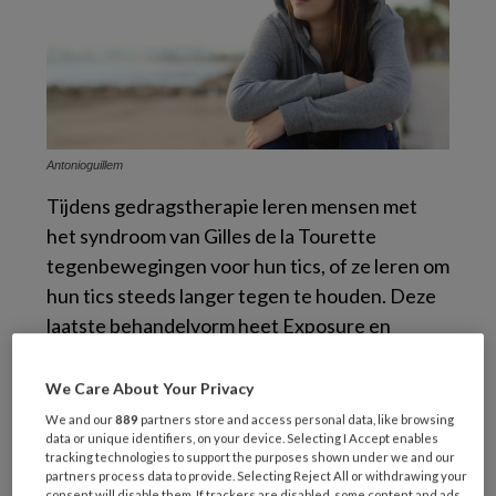
Antonioguillem
Tijdens gedragstherapie leren mensen met
het syndroom van Gilles de la Tourette
tegenbewegingen voor hun tics, of ze leren om
hun tics steeds langer tegen te houden. Deze
laatste behandelvorm heet Exposure en
responspreventie, kort gezegd ERP.’
We Care About Your Privacy
Gedragstherapie
We and our
889
partners store and access personal data, like browsing
data or unique identifiers, on your device. Selecting I Accept enables
tracking technologies to support the purposes shown under we and our
Bij ERP oefenen patiënten met het zo lang
partners process data to provide. Selecting Reject All or withdrawing your
consent will disable them. If trackers are disabled, some content and ads