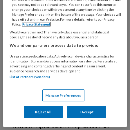
mogelijk tegenhouden van tics. Veel patiënten
you see may not be as relevant to you. You can resurface this menu to
voelen de drang opkomen om een tic uit te
change your choices or withdraw consent at any time by clicking the
Manage Preferences link on the bottom of the webpage. Your choices will
voeren en stellen dat eerst een paar seconden
have effect within our Website. For more details, refer to our Privacy
Policy.
Privacy Statement
uit, vervolgens een minuut en na een paar
Would you rather not? Then we only place essential and statistical
sessies misschien zelfs een kwartier. ‘In de
cookies, these do not record any data about you as a person
behandeling stellen we dat gevoel centraal’,
We and our partners process data to provide:
vertelt Van de Griendt. ‘We maken het moeilijk
door bijvoorbeeld over de tic te praten, dan wil
Use precise geolocation data. Actively scan device characteristics for
identification. Store and/or access information on a device. Personalised
die tic er al helemáál uit.’
advertising and content, advertising and content measurement,
audience research and services development.
List of Partners (vendors)
Van de Griendt constateerde dat de drang om
een tic uit te voeren in het eerste kwartier van
de behandelsessie bij de meeste mensen
Manage Preferences
steeds sterker werd, en daarna stabiliseerde in
plaats van zakte. ‘De kunst is om bij die sterke
Reject All
I Accept
drang dan de tics steeds langer uit te stellen’,
vertelt ze. Op die manier leer je wennen aan