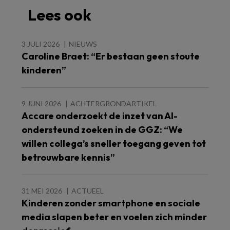
Lees ook
3 JULI 2026
NIEUWS
Caroline Braet: “Er bestaan geen stoute
kinderen”
9 JUNI 2026
ACHTERGRONDARTIKEL
Accare onderzoekt de inzet van AI-
ondersteund zoeken in de GGZ: “We
willen collega’s sneller toegang geven tot
betrouwbare kennis”
31 MEI 2026
ACTUEEL
Kinderen zonder smartphone en sociale
media slapen beter en voelen zich minder