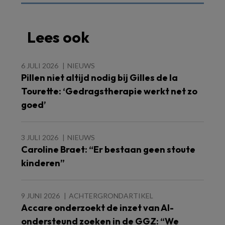
Lees ook
6 JULI 2026
NIEUWS
Pillen niet altijd nodig bij Gilles de la
Tourette: ‘Gedragstherapie werkt net zo
goed’
3 JULI 2026
NIEUWS
Caroline Braet: “Er bestaan geen stoute
kinderen”
9 JUNI 2026
ACHTERGRONDARTIKEL
Accare onderzoekt de inzet van AI-
ondersteund zoeken in de GGZ: “We