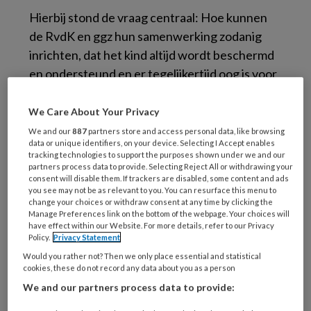
Hierbij stond de vraag centraal: Hoe kunnen
de RvdK en ggz hun samenwerking zodanig
inrichten, dat het kind altijd wordt beschermd
en ondersteund en er tegelijkertijd oog is voor
het ouderschap en de herstelmogelijkheden
daarin? Vooral als de gezinssituatie complex is.
We Care About Your Privacy
We and our
887
partners store and access personal data, like browsing
Aan de dialoogsessie namen ongeveer 40
data or unique identifiers, on your device. Selecting I Accept enables
tracking technologies to support the purposes shown under we and our
professionals en bestuurders deel. Doel van de
partners process data to provide. Selecting Reject All or withdrawing your
consent will disable them. If trackers are disabled, some content and ads
sessie was inzichten verkrijgen en inspiratie
you see may not be as relevant to you. You can resurface this menu to
opdoen en daarmee het fundament
change your choices or withdraw consent at any time by clicking the
Manage Preferences link on the bottom of the webpage. Your choices will
verstevigen voor de toekomst: beter
have effect within our Website. For more details, refer to our Privacy
samenwerken in complexe gezinssituaties.
Policy.
Privacy Statement
Would you rather not? Then we only place essential and statistical
Toewerken naar één taal,
cookies, these do not record any data about you as a person
We and our partners process data to provide:
één visie