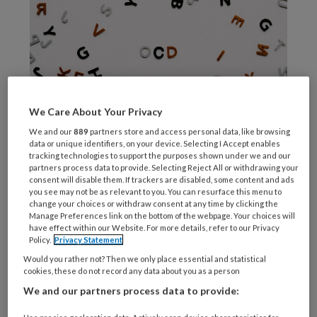
We Care About Your Privacy
We and our
889
partners store and access personal data, like browsing
data or unique identifiers, on your device. Selecting I Accept enables
Foto: Annie Spratt
tracking technologies to support the purposes shown under we and our
partners process data to provide. Selecting Reject All or withdrawing your
Het doel van het
consent will disable them. If trackers are disabled, some content and ads
you see may not be as relevant to you. You can resurface this menu to
onderzoek
change your choices or withdraw consent at any time by clicking the
Manage Preferences link on the bottom of the webpage. Your choices will
have effect within our Website. For more details, refer to our Privacy
Policy.
Privacy Statement
Kinderen met OCD vertonen vaak
Would you rather not? Then we only place essential and statistical
dwangmatig of angstig gedrag waarvoor ze
cookies, these do not record any data about you as a person
steun of geruststelling zoeken bij hun ouders.
We and our partners process data to provide:
Ouders proberen te helpen door zich aan te