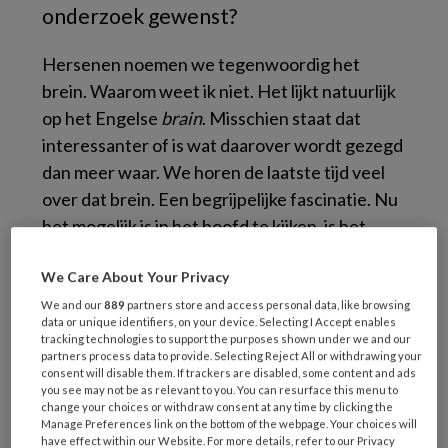
onderzoek gewenst?
Hersenen noemen we tegenwoordig het
brein. Waarom weet ik niet. Het lijkt natuurlijk
op het Engelse
brain
. Misschien staat dat
interessanter of is wat daarover wordt gezegd
dan meer waar. We horen de laatste tijd veel
over dat brein. Een begrijpelijke fascinatie. Nu
het mogelijk is in het hoofd te kijken, is het
logisch dat we willen weten wat zich daar
We Care About Your Privacy
afspeelt. Of daar verklaringen kunnen worden
gevonden waarom mensen doen zoals ze doen,
We and our
889
partners store and access personal data, like browsing
data or unique identifiers, on your device. Selecting I Accept enables
en denken zoals ze denken.
tracking technologies to support the purposes shown under we and our
partners process data to provide. Selecting Reject All or withdrawing your
consent will disable them. If trackers are disabled, some content and ads
Dat geldt ook voor de dwangstoornis (OCS).
you see may not be as relevant to you. You can resurface this menu to
Wie wil niet graag een verklaring vinden voor
change your choices or withdraw consent at any time by clicking the
Manage Preferences link on the bottom of the webpage. Your choices will
die wonderlijke aandoening? Er wordt dan ook
have effect within our Website. For more details, refer to our Privacy