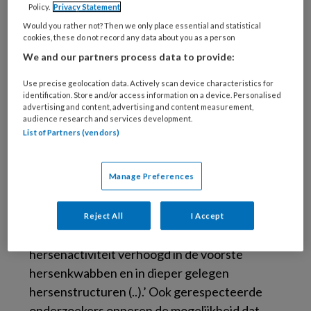
Policy.
Privacy Statement
heel wat onderzoek gedaan naar het brein van
Would you rather not? Then we only place essential and statistical
mensen (ook van kinderen) met een
cookies, these do not record any data about you as a person
dwangstoornis. Niet zonder succes. De
We and our partners process data to provide:
hersenen van mensen met een dwangstoornis
verschillen van die van mensen zonder een
Use precise geolocation data. Actively scan device characteristics for
identification. Store and/or access information on a device. Personalised
dwangstoornis, blijkt uit een groot aantal
advertising and content, advertising and content measurement,
audience research and services development.
onderzoeken (zie bijvoorbeeld Nakao e.a.,
List of Partners (vendors)
2014). ‘Aha, dat is dus de verklaring,’ zou je nu
kunnen denken: er is een fout in de hersenen.
Die conclusie trekt bijvoorbeeld de
Manage Preferences
Hersenstichting, die op haar website onder
Oorzaak (van de dwangstoornis) schrijft: ‘Bij
Reject All
I Accept
mensen met een dwangstoornis is de
hersenactiviteit verhoogd in de voorste
hersenkwabben en in dieper gelegen
hersenstructuren (..).’ Ook gerespecteerde
onderzoekers opperen de mogelijkheid dat