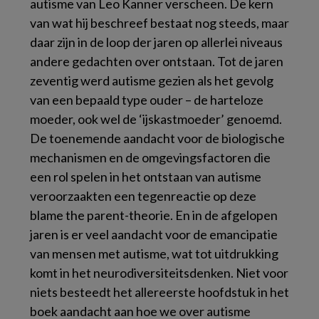
autisme van Leo Kanner verscheen. De kern
van wat hij beschreef bestaat nog steeds, maar
daar zijn in de loop der jaren op allerlei niveaus
andere gedachten over ontstaan. Tot de jaren
zeventig werd autisme gezien als het gevolg
van een bepaald type ouder – de harteloze
moeder, ook wel de ‘ijskastmoeder’ genoemd.
De toenemende aandacht voor de biologische
mechanismen en de omgevingsfactoren die
een rol spelen in het ontstaan van autisme
veroorzaakten een tegenreactie op deze
blame the parent
-theorie. En in de afgelopen
jaren is er veel aandacht voor de emancipatie
van mensen met autisme, wat tot uitdrukking
komt in het neurodiversiteitsdenken. Niet voor
niets besteedt het allereerste hoofdstuk in het
boek aandacht aan hoe we over autisme