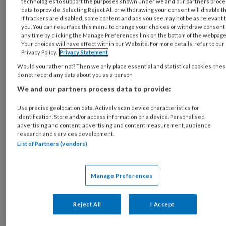
technologies to support the purposes shown under we and our partners proc
kunnen zich moeilijker verplaatsen in de
data to provide. Selecting Reject All or withdrawing your consent will disable t
If trackers are disabled, some content and ads you see may not be as relevant 
gedachten en emoties van anderen. Ze vinden
you. You can resurface this menu to change your choices or withdraw consent 
any time by clicking the Manage Preferences link on the bottom of the webpage
het lastig om zich aan te passen aan
Your choices will have effect within our Website. For more details, refer to our
veranderende omstandigheden, hebben
Privacy Policy.
Privacy Statement
beperkte of zeer intense interesses en een
Would you rather not? Then we only place essential and statistical cookies, the
do not record any data about you as a person
andere manier van zintuiglijke
We and our partners process data to provide:
prikkelverwerking. Dat vraagt om een
benadering op maat. Annelies de Bildt,
Use precise geolocation data. Actively scan device characteristics for
identification. Store and/or access information on a device. Personalised
psycholoog en wetenschappelijk onderzoeker
advertising and content, advertising and content measurement, audience
bij het
Child Study Center
van Accare, centrum
research and services development.
List of Partners (vendors)
voor kinder- en jeugdpsychiatrie, verdiept zich
al sinds haar studietijd in autisme bij kinderen,
adolescenten en volwassenen met en zonder
Manage Preferences
verstandelijke beperking.
Reject All
I Accept
Waarom autisme?