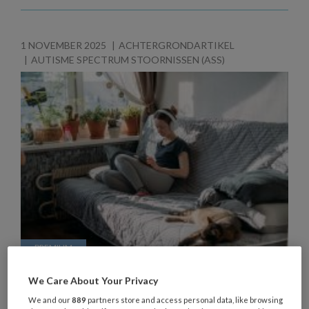
1 NOVEMBER 2025
ACHTERGRONDARTIKEL
AUTISME SPECTRUM STOORNISSEN (ASS)
Schematherapie bij jongeren met
We Care About Your Privacy
autismespectrumstoornis (ASS):
We and our
889
partners store and access personal data, like browsing