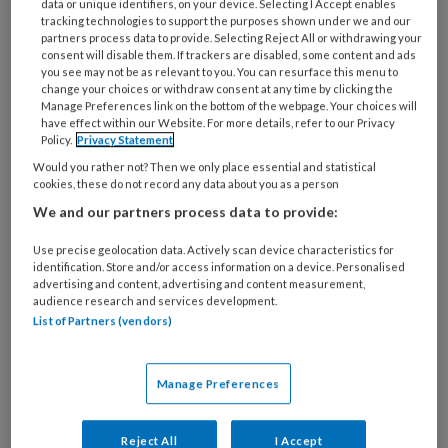
doen!
data or unique identifiers, on your device. Selecting I Accept enables
tracking technologies to support the purposes shown under we and our
partners process data to provide. Selecting Reject All or withdrawing your
Schematherapie bij jongeren met naast bedreigde
consent will disable them. If trackers are disabled, some content and ads
persoonlijkheidsontwikkeling ook ASS is een nog
you see may not be as relevant to you. You can resurface this menu to
change your choices or withdraw consent at any time by clicking the
vrij onbekend werkveld. De eerste resultaten van
Manage Preferences link on the bottom of the webpage. Your choices will
have effect within our Website. For more details, refer to our Privacy
een groep behandelaren die deze therapie
Policy.
Privacy Statement
inzette voor deze doelgroep zijn echter zó
Would you rather not? Then we only place essential and statistical
hoopgevend dat zij ook andere therapeuten
cookies, these do not record any data about you as a person
hopen te enthousiasmeren.
We and our partners process data to provide:
Use precise geolocation data. Actively scan device characteristics for
identification. Store and/or access information on a device. Personalised
advertising and content, advertising and content measurement,
audience research and services development.
List of Partners (vendors)
11 JULI 2025
ACHTERGRONDARTIKEL
AUTISME
SPECTRUM STOORNISSEN (ASS)
Manage Preferences
Reject All
I Accept