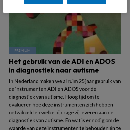
Het gebruik van de ADI en ADOS
in diagnostiek naar autisme
In Nederland maken we al ruim 25 jaar gebruik van
de instrumenten ADI en ADOS voor de
diagnostiek van autisme. Hoog tijd om te
evalueren hoe deze instrumenten zich hebben
ontwikkeld en welke bijdrage zij leveren aan de
diagnostiek van autisme. En wat is er nodig om de
waarde van deze instrumenten te behouden én te