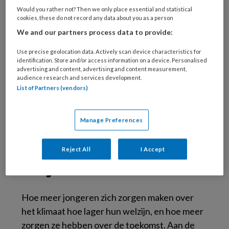
bezig te zijn. Daarom zijn we in 11 brainstorms
Would you rather not? Then we only place essential and statistical
cookies, these do not record any data about you as a person
met 114 jongeren in gesprek gegaan om
We and our partners process data to provide:
precies te achterhalen hoe dit onderwerp
leeft bij jongeren”, aldus Te Brinke.
Use precise geolocation data. Actively scan device characteristics for
identification. Store and/or access information on a device. Personalised
advertising and content, advertising and content measurement,
De uitkomsten zijn gebundeld in het manifest
audience research and services development.
‘Jongerenperspectief op de klimaatcrisis’. Op
List of Partners (vendors)
11 juni overhandigden de wetenschappers het
manifest aan de toenmalige Minister voor
Manage Preferences
Klimaat en Energie Rob Jetten.
Bekijk het
manifest online
Reject All
I Accept
Strijdbaar ondanks stress
Hoe meer jongeren zich zorgen maken over
het klimaat hoe lager hun welzijn, en hoe meer
zorgen ze hebben over de toekomst. Aan de