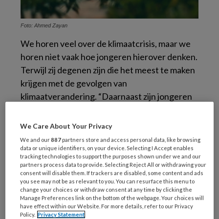
Foto: Ahmed Zayan
We horen veel over de klimaatcrisis, maar we
horen niet vaak hoe jongeren hierover denken.
Terwijl zij degenen zijn die het meest te maken
krijgen met de gevolgen van
klimaatverandering. “Daarnaast zijn jongeren
extra vatbaar voor angst over dit onderwerp
mede door veranderingen in het brein in de
We Care About Your Privacy
tienerjaren”, vertelt Van de Groep.
We and our
887
partners store and access personal data, like browsing
data or unique identifiers, on your device. Selecting I Accept enables
tracking technologies to support the purposes shown under we and our
Aan de andere kant zijn er ook jongeren die
partners process data to provide. Selecting Reject All or withdrawing your
nog nooit over het klimaat hebben nagedacht.
consent will disable them. If trackers are disabled, some content and ads
you see may not be as relevant to you. You can resurface this menu to
“Dat kan allerlei redenen hebben. Bijvoorbeeld
change your choices or withdraw consent at any time by clicking the
omdat in arme gezinnen andere problemen
Manage Preferences link on the bottom of the webpage. Your choices will
have effect within our Website. For more details, refer to our Privacy
spelen. Dan is er weinig ruimte om met klimaat
Policy.
Privacy Statement