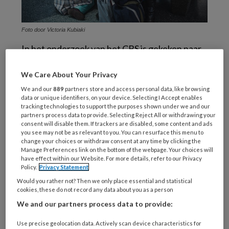
Foto door Victoria Kubiaki
In het onderzoek van het CBS is gekeken naar
de periode van conceptie tot de tweede
We Care About Your Privacy
verjaardag, de eerste duizend dagen, van in
2006 geboren kinderen en beslaat de periode
We and our
889
partners store and access personal data, like browsing
data or unique identifiers, on your device. Selecting I Accept enables
van 2005 tot en met 2007. Hulpbronnen zijn
tracking technologies to support the purposes shown under we and our
partners process data to provide. Selecting Reject All or withdrawing your
binnen dit onderzoek onder meer het
consent will disable them. If trackers are disabled, some content and ads
onderwijsniveau van de ouders, het
you see may not be as relevant to you. You can resurface this menu to
change your choices or withdraw consent at any time by clicking the
welvaartsniveau van de ouders, de stabiliteit
Manage Preferences link on the bottom of the webpage. Your choices will
van het gezin en de mentale gezondheid van
have effect within our Website. For more details, refer to our Privacy
Policy.
Privacy Statement
de ouders.
Would you rather not? Then we only place essential and statistical
cookies, these do not record any data about you as a person
Van de kinderen die in 2006 werden geboren,
We and our partners process data to provide:
maakte 6 procent in de eerste duizend dagen
deel uit van een bijstandsgezin. Het CBS heeft
Use precise geolocation data. Actively scan device characteristics for