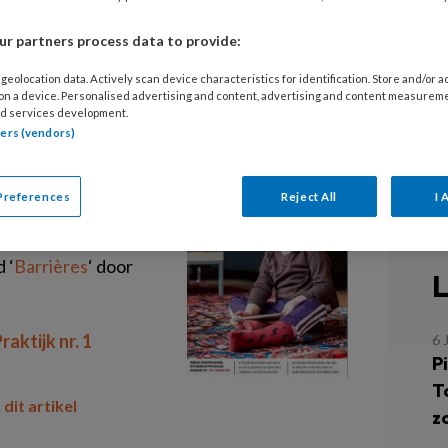
tijk nu online!
RE
r partners process data to provide:
M
t 2021) van Kind en Adolescent
geolocation data. Actively scan device characteristics for identification. Store and/or 
G
 on a device. Personalised advertising and content, advertising and content measurem
d services development.
tners (vendors)
Ba
 dyslexie bij kinderen
de
den van corona,
GG
Preferences
Reject All
I 
ldscherm; wat zijn
 brengen bij
 ‘
Barrières
‘ door
L
aktijk nr. 1
6 
Pi
T
 dit artikel
z