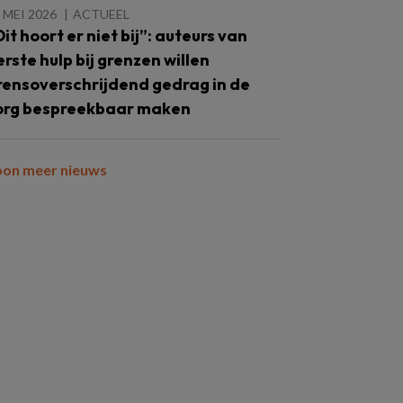
 MEI 2026
ACTUEEL
Dit hoort er niet bij”: auteurs van
erste hulp bij grenzen willen
rensoverschrijdend gedrag in de
org bespreekbaar maken
oon meer nieuws