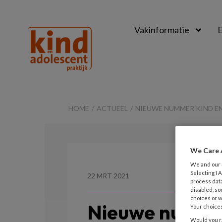
Vakinformatie
E
Kind
&
HOME
ACTUEEL
NIEUWE NUMMER KIND EN
Adolescent
Praktijk
We Care 
We and our
Selecting I
22 MRT 2021
process data
disabled, so
choices or w
Nieuwe numme
Your choices
Would you ra