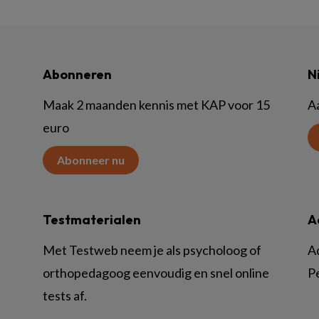
Abonneren
N
Maak 2 maanden kennis met KAP voor 15
A
euro
Abonneer nu
Testmaterialen
A
Met Testweb neem je als psycholoog of
A
orthopedagoog eenvoudig en snel online
P
tests af.