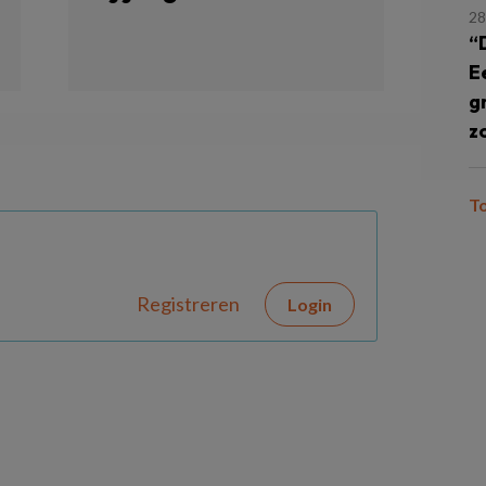
28
“
E
g
z
T
Registreren
Login