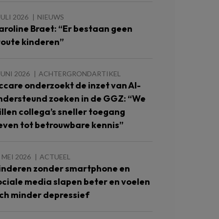
JULI 2026
NIEUWS
aroline Braet: “Er bestaan geen
toute kinderen”
JUNI 2026
ACHTERGRONDARTIKEL
ccare onderzoekt de inzet van AI-
ndersteund zoeken in de GGZ: “We
illen collega’s sneller toegang
even tot betrouwbare kennis”
 MEI 2026
ACTUEEL
inderen zonder smartphone en
ociale media slapen beter en voelen
ich minder depressief