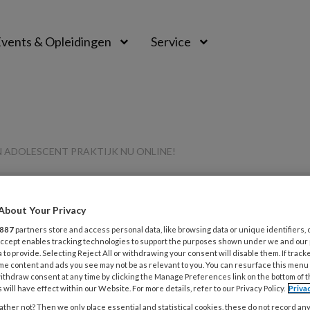
vents & Opleidingen
Service
 ADOLESCENT PRAKTIJK NU ONLINE!
About Your Privacy
887
partners store and access personal data, like browsing data or unique identifiers, 
G
 Accept enables tracking technologies to support the purposes shown under we and our
Opslaan
Reacties
Delen
0
 to provide. Selecting Reject All or withdrawing your consent will disable them. If track
v
me content and ads you see may not be as relevant to you. You can resurface this menu
ithdraw consent at any time by clicking the Manage Preferences link on the bottom of 
r Kind en
 will have effect within our Website. For more details, refer to our Privacy Policy.
Priva
K
ther not? Then we only place essential and statistical cookies, these do not record an