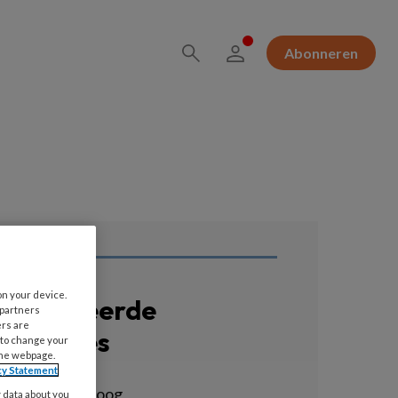
Abonneren
on your device.
erelateerde
 partners
ers are
acatures
 to change your
the webpage.
cy Statement
linisch psycholoog
y data about you