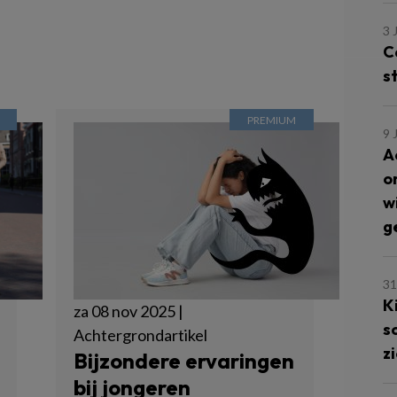
3 
C
s
9 
A
o
w
g
31
K
za 08 nov 2025 |
s
Achtergrondartikel
z
Bijzondere ervaringen
bij jongeren