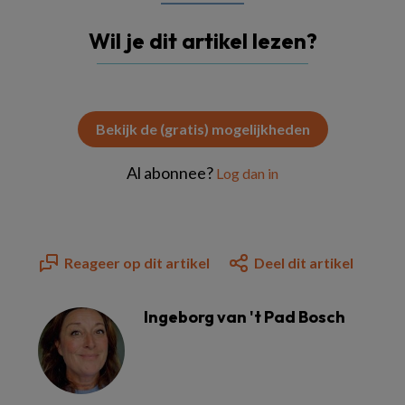
Wil je dit artikel lezen?
Bekijk de (gratis) mogelijkheden
Al abonnee?
Log dan in
Reageer op dit artikel
Deel dit artikel
Ingeborg van 't Pad Bosch