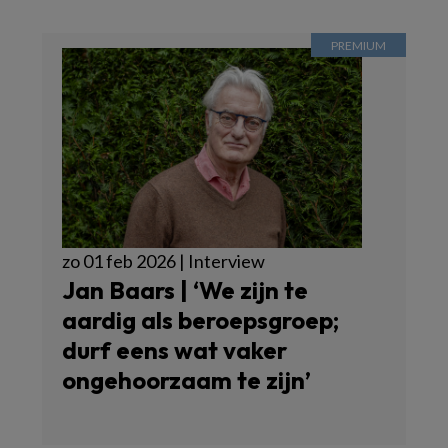
zo 01 feb 2026 | Interview
Jan Baars | ‘We zijn te
aardig als beroepsgroep;
durf eens wat vaker
ongehoorzaam te zijn’