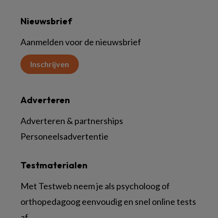
Nieuwsbrief
Aanmelden voor de nieuwsbrief
Inschrijven
Adverteren
Adverteren & partnerships
Personeelsadvertentie
Testmaterialen
Met Testweb neem je als psycholoog of
orthopedagoog eenvoudig en snel online tests
af.