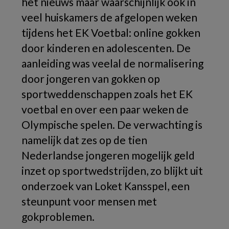
het nieuws maar waarschijnlijk ook in
veel huiskamers de afgelopen weken
tijdens het EK Voetbal: online gokken
door kinderen en adolescenten. De
aanleiding was veelal de normalisering
door jongeren van gokken op
sportweddenschappen zoals het EK
voetbal en over een paar weken de
Olympische spelen. De verwachting is
namelijk dat zes op de tien
Nederlandse jongeren mogelijk geld
inzet op sportwedstrijden, zo blijkt uit
onderzoek van Loket Kansspel, een
steunpunt voor mensen met
gokproblemen.