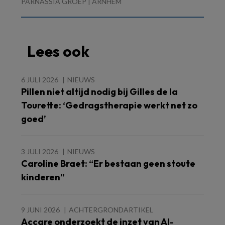
PARNASSIA GROEP | ARNHEM
Lees ook
6 JULI 2026
NIEUWS
Pillen niet altijd nodig bij Gilles de la
Tourette: ‘Gedragstherapie werkt net zo
goed’
3 JULI 2026
NIEUWS
Caroline Braet: “Er bestaan geen stoute
kinderen”
9 JUNI 2026
ACHTERGRONDARTIKEL
Accare onderzoekt de inzet van AI-