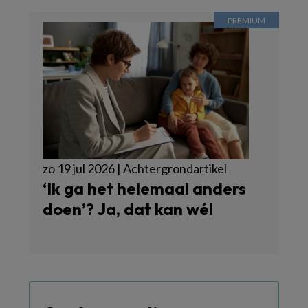
zo 19 jul 2026 | Achtergrondartikel
‘Ik ga het helemaal anders
doen’? Ja, dat kan wél