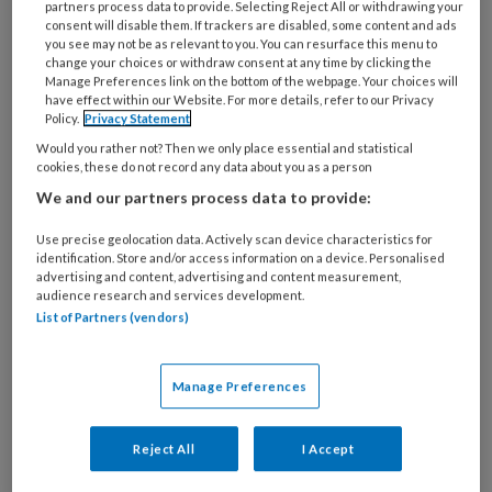
partners process data to provide. Selecting Reject All or withdrawing your
foto: Aleid Denier van der Gon
consent will disable them. If trackers are disabled, some content and ads
you see may not be as relevant to you. You can resurface this menu to
Angststoornissen horen wereldwijd tot de
change your choices or withdraw consent at any time by clicking the
meest voorkomende psychische
Manage Preferences link on the bottom of the webpage. Your choices will
have effect within our Website. For more details, refer to our Privacy
aandoeningen bij kinderen en jongeren (Sacco
Policy.
Privacy Statement
et al., 2024). Naar schatting voldoet 15 tot 20
Would you rather not? Then we only place essential and statistical
procent van de jongeren vóór hun achttiende
cookies, these do not record any data about you as a person
levensjaar op enig moment aan de criteria voor
We and our partners process data to provide:
een angststoornis (Beesdo et al., 2009).
Use precise geolocation data. Actively scan device characteristics for
Zonder adequate behandeling kennen
identification. Store and/or access information on a device. Personalised
advertising and content, advertising and content measurement,
angststoornissen vaak een persisterend
audience research and services development.
beloop en kunnen klachten verergeren of
List of Partners (vendors)
overgaan in andere psychische problemen
(Marcks et al., 2011; Scott et al., 2022), wat het
Manage Preferences
dagelijks functioneren en de ontwikkeling
negatief kan beïnvloeden.
Reject All
I Accept
Er is steeds meer bewijs dat binnen cognitieve