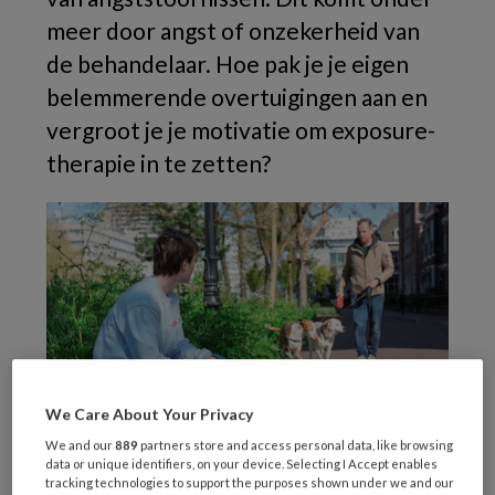
meer door angst of onzekerheid van
de behandelaar. Hoe pak je je eigen
belemmerende overtuigingen aan en
vergroot je je motivatie om exposure-
therapie in te zetten?
We Care About Your Privacy
We and our
889
partners store and access personal data, like browsing
data or unique identifiers, on your device. Selecting I Accept enables
tracking technologies to support the purposes shown under we and our