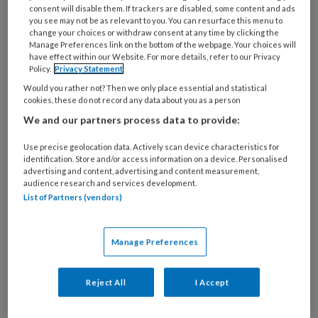
consent will disable them. If trackers are disabled, some content and ads
en GGD, werken hierbij samen. De GGD
you see may not be as relevant to you. You can resurface this menu to
screent scholieren door hen digitaal vragen te
change your choices or withdraw consent at any time by clicking the
Manage Preferences link on the bottom of the webpage. Your choices will
laten beantwoorden. Jongeren met acute
have effect within our Website. For more details, refer to our Privacy
suïcidaliteit worden binnen 48 uur
Policy.
Privacy Statement
doorverwezen voor behandeling. De jongeren
Would you rather not? Then we only place essential and statistical
cookies, these do not record any data about you as a person
met depressieve klachten krijgen het
We and our partners process data to provide:
preventieprogramma ‘Op Volle Kracht’
aangeboden. Dat is een training voor jongeren
Use precise geolocation data. Actively scan device characteristics for
identification. Store and/or access information on a device. Personalised
die niet lekker in hun vel zitten.
advertising and content, advertising and content measurement,
audience research and services development.
Moving stories en
List of Partners (vendors)
ervaringsdeskundige
Manage Preferences
Aanvullend op de bestaande STORM-aanpak
Reject All
I Accept
kregen de docenten een training over
gespreksvaardigheden. De leerlingen volgden