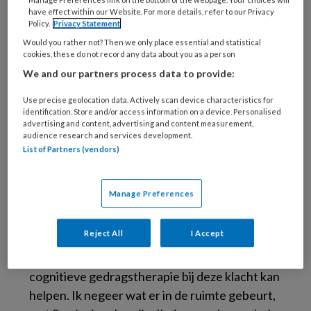
have effect within our Website. For more details, refer to our Privacy
de eerste cliënten die ik ontmoet als
Policy.
Privacy Statement
individueel behandelaar. Ze werd aangemeld
Would you rather not? Then we only place essential and statistical
met sociale angstklachten. Ik had er zin in,
cookies, these do not record any data about you as a person
eindelijk aan de slag met interventies die ik had
We and our partners process data to provide:
geleerd tijdens de basisopleiding cognitieve
Use precise geolocation data. Actively scan device characteristics for
gedragstherapie.
identification. Store and/or access information on a device. Personalised
advertising and content, advertising and content measurement,
audience research and services development.
En daar zit ik, nog volop in opleiding tot GZ-
List of Partners (vendors)
psycholoog. Ik voel de druk om het goed te
doen en zoek veiligheid, houvast. Ik ben goed
Manage Preferences
in klachten begrijpen en uiteenzetten. Samen
met ouders en de gezinshulpverlener ga ik de
Reject All
I Accept
aanmeldklacht analyseren. Terwijl Sara erbij zit,
praten we over haar. Dan vertel ik kundig hoe
cognitieve gedragstherapie bij deze klacht kan
helpen. Ik negeer wat er in de ruimte gebeurt,