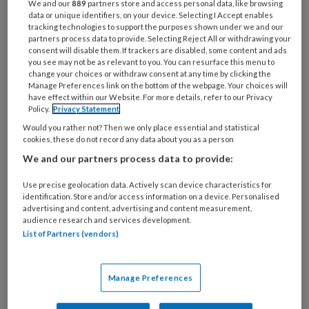
We and our
889
partners store and access personal data, like browsing
eigen kind te mishandelen (Greene et al.,
data or unique identifiers, on your device. Selecting I Accept enables
2020). Bij onderzoek naar de gevolgen van
tracking technologies to support the purposes shown under we and our
partners process data to provide. Selecting Reject All or withdrawing your
mishandeling in de jeugd voor het ouderschap
consent will disable them. If trackers are disabled, some content and ads
you see may not be as relevant to you. You can resurface this menu to
gaat de aandacht echter meestal uit naar
change your choices or withdraw consent at any time by clicking the
moeders; onderzoek naar vaders die als kind
Manage Preferences link on the bottom of the webpage. Your choices will
have effect within our Website. For more details, refer to our Privacy
zijn mishandeld, is schaars. Dit is zorgelijk,
Policy.
Privacy Statement
aangezien vaders een steeds grotere rol
Would you rather not? Then we only place essential and statistical
vervullen in de opvoeding en belangrijk zijn
cookies, these do not record any data about you as a person
voor zowel de ontwikkeling van hun kinderen
We and our partners process data to provide:
als de stabiliteit van het gezin (Buisman et al.,
Use precise geolocation data. Actively scan device characteristics for
2025).
identification. Store and/or access information on a device. Personalised
advertising and content, advertising and content measurement,
audience research and services development.
Om onderzoek te doen naar de relatie tussen
List of Partners (vendors)
mishandeling tijdens de jeugd en ouderschap is
‘opvoedstress’ – de stress die gepaard gaat
Manage Preferences
met de taken en verantwoordelijkheden van
het ouderschap – een bruikbaar construct.