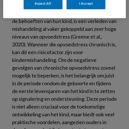
Reject All
I Accept
Hoewel een bepaalde mate van opvoedstress
ouders kan helpen alert te zijn (en te blijven) op
de behoeften van hun kind, is een verleden van
mishandeling al vaker gekoppeld aan zeer hoge
niveaus van opvoedstress (Greene et al.,
2020). Wanneer die opvoedstress chronisch is,
kan dit een risicofactor zijn voor
kindermishandeling. Om de negatieve
gevolgen van chronische opvoedstress zoveel
mogelijk te beperken, is het belangrijk om juist
in de periode rondom de geboorte en tijdens
de eerste levensjaren van het kind in te zetten
op signalering en ondersteuning. Deze periode
is niet alleen cruciaal voor de toekomstige
ontwikkeling van het kind, maar biedt ook veel
praktische voordelen, aangezien ouders in