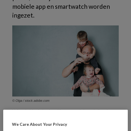
mobiele app en smartwatch worden
ingezet.
© Olga / stock.adobe.com
Wie als kind slachtoffer van mishandeling is
geweest, loopt later meer kans op negatief
We Care About Your Privacy
oudergedrag en heeft een verhoogde kans zijn