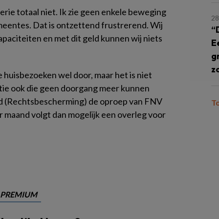
erie totaal niet. Ik zie geen enkele beweging
28
meentes. Dat is ontzettend frustrerend. Wij
“
apaciteiten en met dit geld kunnen wij niets
E
g
z
e huisbezoeken wel door, maar het is niet
actie ook die geen doorgang meer kunnen
nd (Rechtsbescherming) de oproep van FNV
T
r maand volgt dan mogelijk een overleg voor
PREMIUM