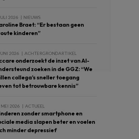
JULI 2026
NIEUWS
aroline Braet: “Er bestaan geen
toute kinderen”
JUNI 2026
ACHTERGRONDARTIKEL
ccare onderzoekt de inzet van AI-
ndersteund zoeken in de GGZ: “We
illen collega’s sneller toegang
even tot betrouwbare kennis”
 MEI 2026
ACTUEEL
inderen zonder smartphone en
ociale media slapen beter en voelen
ich minder depressief