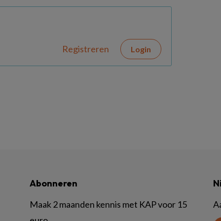
Registreren
Login
Abonneren
N
Maak 2 maanden kennis met KAP voor 15
A
euro