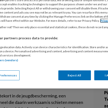
889
partners store and access personal data, like browsing data or unique identifiers, 
ming
 Accept enables tracking technologies to support the purposes shown under we and our
C
 to provide. Selecting Reject All or withdrawing your consent will disable them. If track
Z
me content and ads you see may not be as relevant to you. You can resurface this menu
ithdraw consent at any time by clicking the Manage Preferences link on the bottom of 
V
n hun werkzaamheden gisteren stil omdat de
 will have effect within our Website. For more details, refer to our Privacy Policy.
Priva
e sector maar niet worden opgelost. “De werklast
ther not? Then we only place essential and statistical cookies, these do not record an
D
estuurder jeugdzorg Maaike van der Aar gisteren bij
P
r partners process data to provide:
s is het code zwart.”
P
geolocation data. Actively scan device characteristics for identification. Store and/or 
 on a device. Personalised advertising and content, advertising and content measurem
P
d services development.
 naar een sterfhuisconstructie”, stelde Van der Aar.
tners (vendors)
rsoneel en met dit geld, niet alles blijven doen wat wij
te vervallen en dreigt code zwart.
L
Preferences
Reject All
I 
n
6 
Pi
stekort in de jeugdbescherming, een
T
neel die daarin werkzaam is schieten mensen
z