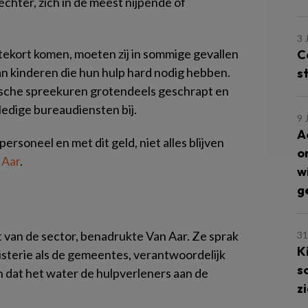
echter, zich in de meest nijpende of
3 
kort komen, moeten zij in sommige gevallen
C
 kinderen die hun hulp hard nodig hebben.
s
nische spreekuren grotendeels geschrapt en
edige bureaudiensten bij.
9 
A
personeel en met dit geld, niet alles blijven
o
 Aar
.
w
g
t van de sector, benadrukte Van Aar. Ze sprak
31
K
isterie als de gemeentes, verantwoordelijk
s
ien dat het water de hulpverleners aan de
z