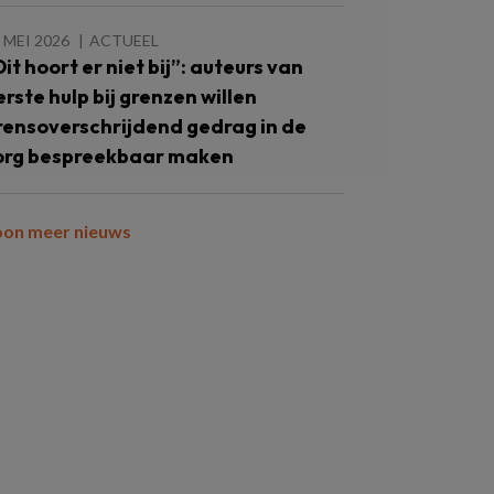
 MEI 2026
ACTUEEL
Dit hoort er niet bij”: auteurs van
erste hulp bij grenzen willen
rensoverschrijdend gedrag in de
org bespreekbaar maken
oon meer nieuws