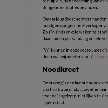
te hulp die, na beoordeling van de r
dringende situaties bevinden.
Omdat jeugdbeschermers handen te
noodgedwongen ‘nee’ verkopen aan
Zo zijn sinds enkele weken telefo
daar komen per vandaag enkele voll
“Wij kunnen in deze sector, met dit 
doen wat wij moeten doen”,
zei Van
Noodkreet
De staking is een laatste noodkree
van frustratie omdat zowel het min
voor de jeugdzorg, niet lijken te z
lippen staat.