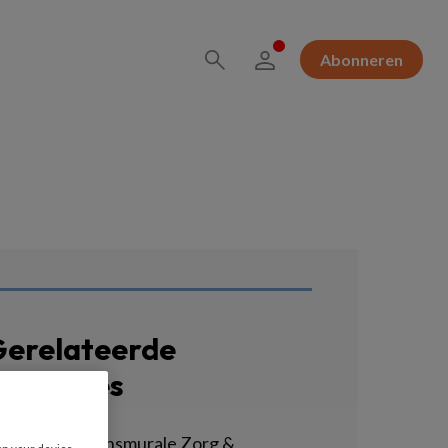
Abonneren
erelateerde
acatures
sycholoog Transmurale Zorg &