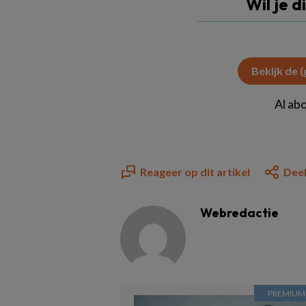
Wil je d
Bekijk de 
Al ab
Reageer op dit artikel
Deel
Webredactie