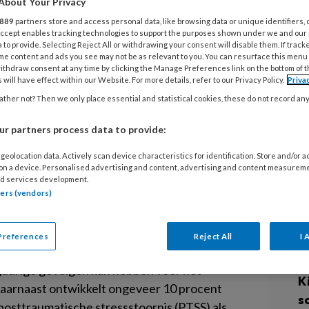
About Your Privacy
T
z
889
partners store and access personal data, like browsing data or unique identifiers, 
eel pijn, stress en angst
 Accept enables tracking technologies to support the purposes shown under we and our
 jongeren. Om dit te verminderen
 to provide. Selecting Reject All or withdrawing your consent will disable them. If track
me content and ads you see may not be as relevant to you. You can resurface this menu
kenhuizen gebruik van innovatieve e-
3 
ithdraw consent at any time by clicking the Manage Preferences link on the bottom of 
 will have effect within our Website. For more details, refer to our Privacy Policy.
Priva
C
R, mobile health en audiovisuele
ther not? Then we only place essential and statistical cookies, these do not record an
s
r partners process data to provide:
9 
nden kinderen en jongeren medische
geolocation data. Actively scan device characteristics for identification. Store and/or 
A
 on a device. Personalised advertising and content, advertising and content measurem
agnostische onderzoeken, zoals bloedprikken
d services development.
o
procedures gaan vaak gepaard met pijn,
tners (vendors)
w
an dat tussen de 30 en 75 procent van
g
rvaart voor en tijdens medische procedures
Preferences
Reject All
I 
. De angst is soms zo hevig dat deze leidt tot
31
ngdurige gevolgen kan hebben voor het
K
 Daarnaast ontwikkelt ongeveer 10 procent
s
posttraumatische stressstoornis (PTSS) als