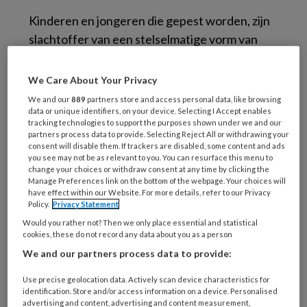
Kinderen en jongeren die gepest worden, zijn
slachtoffer van een stelselmatige vorm van
agressie. Een of meer personen proberen hen
fysiek, verbaal of psychologisch schade toe te
We Care About Your Privacy
brengen. De macht is hierbij ongelijk verdeeld.
We and our
889
partners store and access personal data, like browsing
Tijdens de Week Tegen Pesten schenken
data or unique identifiers, on your device. Selecting I Accept enables
tracking technologies to support the purposes shown under we and our
scholen door heel Nederland extra aandacht
partners process data to provide. Selecting Reject All or withdrawing your
consent will disable them. If trackers are disabled, some content and ads
aan pesten.
you see may not be as relevant to you. You can resurface this menu to
change your choices or withdraw consent at any time by clicking the
Eerst de
cijfers
Manage Preferences link on the bottom of the webpage. Your choices will
have effect within our Website. For more details, refer to our Privacy
Policy.
Privacy Statement
En dat die blijvende aandacht voor het
Would you rather not? Then we only place essential and statistical
cookies, these do not record any data about you as a person
voorkomen en aanpakken van pesten op
We and our partners process data to provide:
scholen belangrijk is, blijkt wel uit de nieuwste
cijfers van de Veiligheidsmonitor 2021-2022
Use precise geolocation data. Actively scan device characteristics for
identification. Store and/or access information on a device. Personalised
van het ministerie van OCW. Zowel in het
advertising and content, advertising and content measurement,