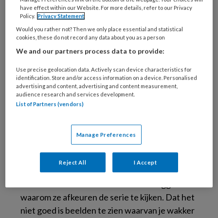
winnaar over. De spellen uit de serie worden in
have effect within our Website. For more details, refer to our Privacy
het dagelijks leven door kinderen nagespeeld,
Policy.
Privacy Statement
ook de termen uit de serie worden in spelletjes
Would you rather not? Then we only place essential and statistical
cookies, these do not record any data about you as a person
op het schoolplein gebruikt. Soms kijken de
We and our partners process data to provide:
kinderen naar de serie samen met hun ouders.
En zien ze op social media afbeeldingen uit de
Use precise geolocation data. Actively scan device characteristics for
identification. Store and/or access information on a device. Personalised
serie. De serie is populair; er is nu al vraag naar
advertising and content, advertising and content measurement,
de pakken uit de serie om Carnaval in te vieren.
audience research and services development.
List of Partners (vendors)
Pedagogen, ouders en leerkrachten spreken
hun zorgen uit in de media, over de angst die
Manage Preferences
die de serie kan oproepen. Daarnaast vreest
men dat kinderen het geweld normaal gaan
Reject All
I Accept
vinden. Ook
Kijkwijzer
waarschuwt hiervoor.
Ouders en leerkrachten moeten uitleggen
waarom ze afkeuren de serie te kijken. Dat het
niet goed is beelden te zien waarvan je wakker