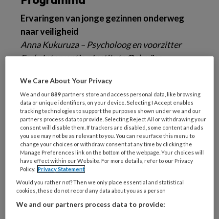
Ervaringen van jonge gezinnen onderweg
naar veiligheid
Anna Kukuruza – Psycholoog en voorzitter
Early Intervention Institute Oekraïne
We Care About Your Privacy
Anna is oprichter van Early Intervention
We and our
889
partners store and access personal data, like browsing
Institute in Oekraïne en heeft recent haar land
data or unique identifiers, on your device. Selecting I Accept enables
verlaten. In deze bijdrage vertelt ze over haar
tracking technologies to support the purposes shown under we and our
partners process data to provide. Selecting Reject All or withdrawing your
eigen ervaringen en die van andere jonge
consent will disable them. If trackers are disabled, some content and ads
gezinnen op de vlucht. Daarnaast gaat Anna in
you see may not be as relevant to you. You can resurface this menu to
change your choices or withdraw consent at any time by clicking the
op de behoeftes van moeders en jonge
Manage Preferences link on the bottom of the webpage. Your choices will
have effect within our Website. For more details, refer to our Privacy
kinderen die in een nieuw land aankomen.
Policy.
Privacy Statement
Would you rather not? Then we only place essential and statistical
Geboortezorg en eerste jaren van kinderen
cookies, these do not record any data about you as a person
in Oekraïne
We and our partners process data to provide:
Natasha Dobrova-Krol – Psychotherapeut,