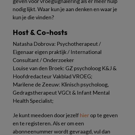
geven voor vroegsignalering als er meer hulp
nodig lijkt. Waar kun je aan denken en waar je
kun je die vinden?
Host & Co-hosts
Natasha Dobrova: Psychotherapeut /
Eigenaar eigen praktijk / International
Consultant / Onderzoeker
Louise van den Broek: GZ psycholoog K&J &
Hoofdredacteur Vakblad VROEG;
Marilene de Zeeuw: Klinisch psycholoog,
Gedragstherapeut VGCt & Infant Mental
Health Specialist;
Je kunt meedoen door jezelf
hier
op te geven
en te registeren. Als er om een
abonneenummer wordt gevraagd, vul dan