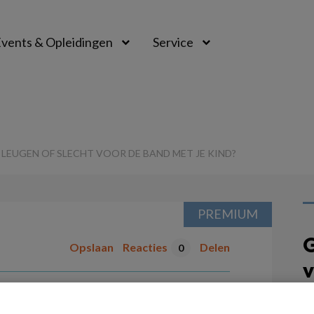
vents & Opleidingen
Service
 LEUGEN OF SLECHT VOOR DE BAND MET JE KIND?
PREMIUM
G
Opslaan
Reacties
Delen
0
v
en leuke leugen of
Kl