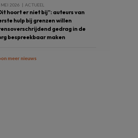
 MEI 2026
ACTUEEL
Dit hoort er niet bij”: auteurs van
erste hulp bij grenzen willen
rensoverschrijdend gedrag in de
org bespreekbaar maken
oon meer nieuws