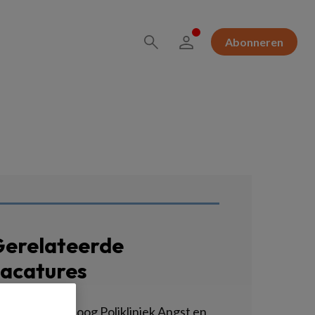
Abonneren
erelateerde
acatures
inisch Psycholoog Polikliniek Angst en