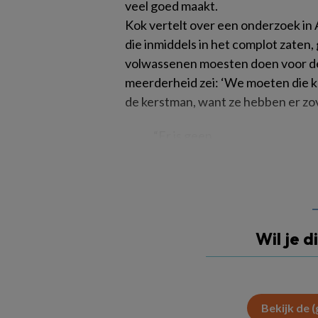
veel goed maakt.
Kok vertelt over een onderzoek in A
die inmiddels in het complot zaten,
volwassenen moesten doen voor de
meerderheid zei: ‘We moeten die kl
de kerstman, want ze hebben er zove
“Er is geen
Wil je d
Bekijk de 