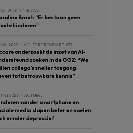
JULI 2026
NIEUWS
aroline Braet: “Er bestaan geen
toute kinderen”
JUNI 2026
ACHTERGRONDARTIKEL
ccare onderzoekt de inzet van AI-
ndersteund zoeken in de GGZ: “We
illen collega’s sneller toegang
even tot betrouwbare kennis”
 MEI 2026
ACTUEEL
inderen zonder smartphone en
ociale media slapen beter en voelen
ich minder depressief