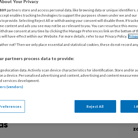
 band met je kind?
About Your Privacy
D
889
partners store and access personal data, like browsing data or unique identifiers, 
G
 Accept enables tracking technologies to support the purposes shown under we and our
 to provide. Selecting Reject All or withdrawing your consent will disable them. If track
ch doet een grote groep mensen in
me content and ads you see may not be as relevant to you. You can resurface this menu
K
ithdraw consent at any time by clicking the Manage Preferences link on the bottom of 
el zo is. Met een dagelijks
 will have effect within our Website. For more details, refer to our Privacy Policy.
Priva
P
-aandacht voor de Sinterklaasintocht
ther not? Then we only place essential and statistical cookies, these do not record an
‘volksverhaal’. Dr. Rianne Kok,
In
r partners process data to provide:
BK
ical Child and Family Studies
d Behavioural Sciences) doet
geolocation data. Actively scan device characteristics for identification. Store and/or 
 on a device. Personalised advertising and content, advertising and content measurem
kinderen. Is het erg dat we tegen
d services development.
L
tners (vendors)
aan van Sinterklaas? En als we
ver Sinterklaas, waar kunnen we dan
6 
Preferences
Reject All
I 
Pi
T
ds
z