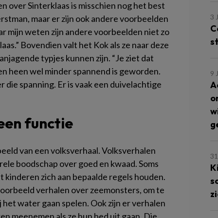
en over Sinterklaas is misschien nog het best
3 
kerstman, maar er zijn ook andere voorbeelden
C
ar mijn weten zijn andere voorbeelden niet zo
s
laas.” Bovendien valt het Kok als ze naar deze
anjagende typjes kunnen zijn. “Je ziet dat
aren heen wel minder spannend is geworden.
9 
r die spanning. Er is vaak een duivelachtige
A
o
w
een functie
g
beeld van een volksverhaal. Volksverhalen
31
rele boodschap over goed en kwaad. Soms
K
at kinderen zich aan bepaalde regels houden.
s
jvoorbeeld verhalen over zeemonsters, om te
z
j het water gaan spelen. Ook zijn er verhalen
en meenemen als ze hun bed uit gaan. Die