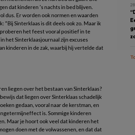
28
n dat kinderen ’s nachts in bed blijven.
“
ol dus. Er worden ook normen en waarden
E
“Bij Sinterklaas is dit deels ook zo. Maar ik
g
roberen het feest vooral positief in te
z
 in het Sinterklaasjournaal zijn excuses
inderen in de zak, waarbij hij vertelde dat
T
t
ren liegen over het bestaan van Sinterklaas?
bewijs dat liegen over Sinterklaas schadelijk
rzoeken gedaan, vooral naar de kerstman, en
n langetermijneffect is. Sommige kinderen
n. Maar je hoort ook veel dat kinderen het
 mogen doen met de volwassenen, en dat dat