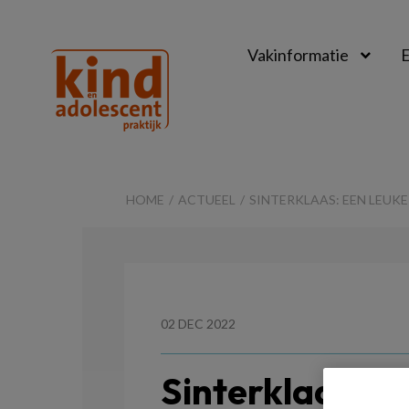
Vakinformatie
E
Kind
&
HOME
ACTUEEL
SINTERKLAAS: EEN LEUKE
Adolescent
Praktijk
02 DEC 2022
Sinterklaas: E