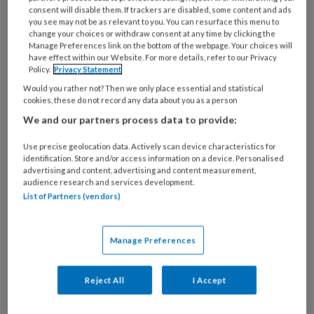
consent will disable them. If trackers are disabled, some content and ads
effecten in plaats van de negatieve effecten
you see may not be as relevant to you. You can resurface this menu to
en peer pressure ‘Don’t hang out with the
change your choices or withdraw consent at any time by clicking the
Manage Preferences link on the bottom of the webpage. Your choices will
wrong crowd’.
have effect within our Website. For more details, refer to our Privacy
Policy.
Privacy Statement
Voor het onderzoek met experimenteel
Would you rather not? Then we only place essential and statistical
cookies, these do not record any data about you as a person
karakter, gebruikte ze twee groepen
We and our partners process data to provide:
studenten. Hoog sociaal angstige jongeren en
laag sociaal angstige jongeren. De deelnemers
Use precise geolocation data. Actively scan device characteristics for
identification. Store and/or access information on a device. Personalised
kregen at random positieve en neutrale
advertising and content, advertising and content measurement,
feedback op een digitale spreekbeurt. Bij de
audience research and services development.
List of Partners (vendors)
positieve conditie gingen sociaal angstige
jongeren beter over zichzelf denken. Voor de
laag angstige jongeren maakte het soort
Manage Preferences
feedback niet uit, van beide soorten feedback
gingen ze er op vooruit.
Reject All
I Accept