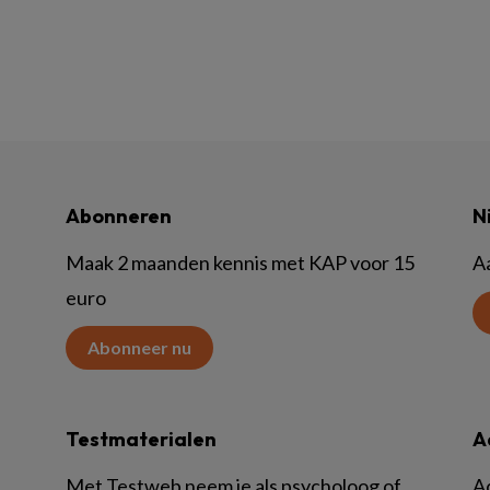
Abonneren
N
Maak 2 maanden kennis met KAP voor 15
A
euro
Abonneer nu
Testmaterialen
A
Met Testweb neem je als psycholoog of
A