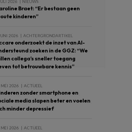
JULI 2026
NIEUWS
aroline Braet: “Er bestaan geen
toute kinderen”
JUNI 2026
ACHTERGRONDARTIKEL
ccare onderzoekt de inzet van AI-
ndersteund zoeken in de GGZ: “We
illen collega’s sneller toegang
even tot betrouwbare kennis”
 MEI 2026
ACTUEEL
inderen zonder smartphone en
ociale media slapen beter en voelen
ich minder depressief
 MEI 2026
ACTUEEL