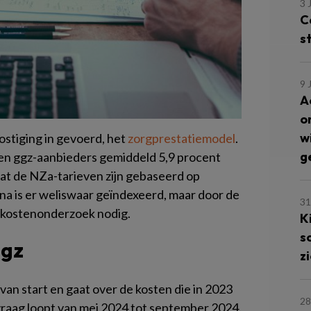
3 
C
s
9 
A
o
w
ostiging in gevoerd, het
zorgprestatiemodel
.
g
den ggz-aanbieders gemiddeld 5,9 procent
at de NZa-tarieven zijn gebaseerd op
rna is er weliswaar geïndexeerd, maar door de
31
w kostenonderzoek nodig.
K
s
ggz
z
an start en gaat over de kosten die in 2023
28
aag loopt van mei 2024 tot september 2024.