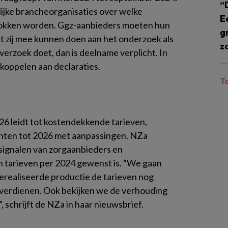
“
lijke brancheorganisaties over welke
E
trokken worden. Ggz-aanbieders moeten hun
g
t zij mee kunnen doen aan het onderzoek als
z
verzoek doet, dan is deelname verplicht. In
koppelen aan declaraties.
T
26 leidt tot kostendekkende tarieven,
chten tot 2026 met aanpassingen. NZa
 signalen van zorgaanbieders en
n tarieven per 2024 gewenst is. “We gaan
erealiseerde productie de tarieven nog
e verdienen. Ook bekijken we de verhouding
 schrijft de NZa in haar nieuwsbrief.