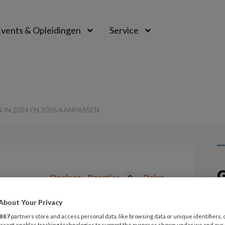
vents & Opleidingen
Service
IN 2024 EN 2026 AANPASSEN
G
Opslaan
Reacties
Delen
0
v
About Your Privacy
arieven in 2024
887
partners store and access personal data, like browsing data or unique identifiers, 
P
 Accept enables tracking technologies to support the purposes shown under we and our