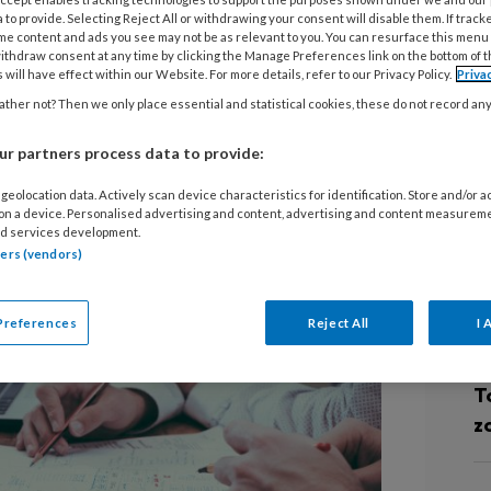
ssen
 to provide. Selecting Reject All or withdrawing your consent will disable them. If track
G
me content and ads you see may not be as relevant to you. You can resurface this menu
ithdraw consent at any time by clicking the Manage Preferences link on the bottom of 
K
 will have effect within our Website. For more details, refer to our Privacy Policy.
Priva
stenonderzoek voor in de ggz om per
RE
ther not? Then we only place essential and statistical cookies, these do not record an
 in te voeren. Nog dit jaar komt er
dse aanpassing van de huidige ggz-
M
r partners process data to provide:
G
geolocation data. Actively scan device characteristics for identification. Store and/or 
 on a device. Personalised advertising and content, advertising and content measurem
d services development.
tners (vendors)
L
Preferences
Reject All
I 
6 
Pi
T
z