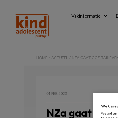
Vakinformatie
E
Kind
&
HOME
ACTUEEL
NZA GAAT GGZ-TARIEVEN 
Adolescent
Praktijk
01 FEB 2023
We Care 
NZa gaat ggz-t
We and our
Selecting I