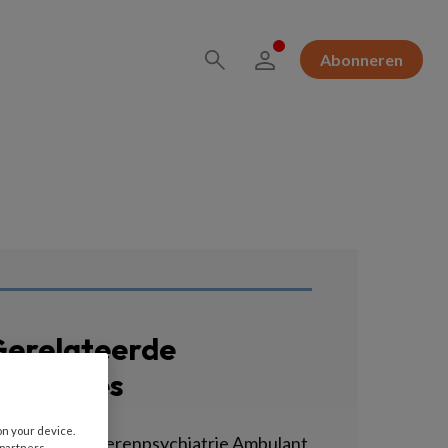
Abonneren
erelateerde
acatures
on your device.
sychiater Ouderenpsychiatrie Ambulant
 partners