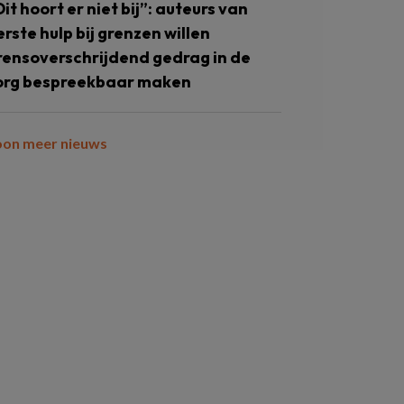
Dit hoort er niet bij”: auteurs van
erste hulp bij grenzen willen
rensoverschrijdend gedrag in de
org bespreekbaar maken
oon meer nieuws