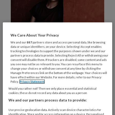
We Care About Your Privacy
Foto: Daniil Onischenko
We and our
887
partners store and access personal data, like browsing
Op de website kunnen jongvolwassenen
data or unique identifiers, on your device. Selecting I Accept enables
tracking technologies to support the purposes shown under we and our
terecht voor praktische tips en herkenbare
partners process data to provide. Selecting Reject All or withdrawing your
consent will disable them. If trackers are disabled, some content and ads
verhalen van leeftijdsgenoten. Ook bevat de
you see may not be as relevant to you. You can resurface this menu to
website informatie over hoe ze de weg kunnen
change your choices or withdraw consent at any time by clicking the
Manage Preferences link on the bottom of the webpage. Your choices will
vinden naar laagdrempelige steun en
have effect within our Website. For more details, refer to our Privacy
professionele hulp. De website is een
Policy.
Privacy Statement
samenwerking tussen
113
Would you rather not? Then we only place essential and statistical
cookies, these do not record any data about you as a person
Zelfmoordpreventie
en het Nederlands
We and our partners process data to provide:
Instituut van Psychologen en is onderdeel van
het project
Samen Minder Suïcide:
Use precise geolocation data. Actively scan device characteristics for
identification. Store and/or access information on a device. Personalised