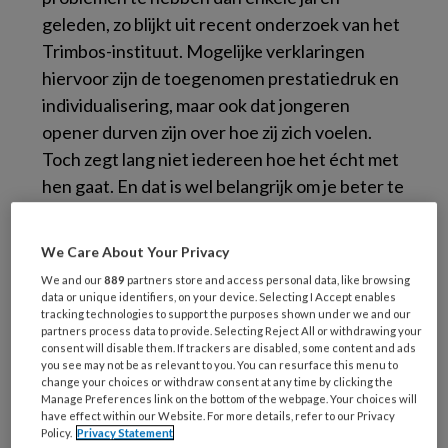
geleden, zo blijkt uit recent onderzoek van het
Trimbos-instituut. Mogelijke verklaringen
hiervoor zijn de toegenomen prestatiedruk en
individualisering, maar ook dat jongeren
opener durven zijn over hoe zij zich voelen.
Toch zegt lang niet iedereen hoe het écht met
hen gaat. En dat is wel belangrijk om je beter te
voelen en om de kans op psychische
problemen in de toekomst te verkleinen.
We Care About Your Privacy
We and our
889
partners store and access personal data, like browsing
Aan de praat
data or unique identifiers, on your device. Selecting I Accept enables
tracking technologies to support the purposes shown under we and our
partners process data to provide. Selecting Reject All or withdrawing your
Staatssecretaris Maarten Van Ooijen: “Als je
consent will disable them. If trackers are disabled, some content and ads
op sociale media kijkt, lijkt het leven van
you see may not be as relevant to you. You can resurface this menu to
change your choices or withdraw consent at any time by clicking the
iedereen altijd perfect te zijn. Maar niemand
Manage Preferences link on the bottom of the webpage. Your choices will
voelt zich altijd goed. Ook ik niet. En dat hoeft
have effect within our Website. For more details, refer to our Privacy
Policy.
Privacy Statement
ook niet. Je hoeft niet elke dag de beste versie