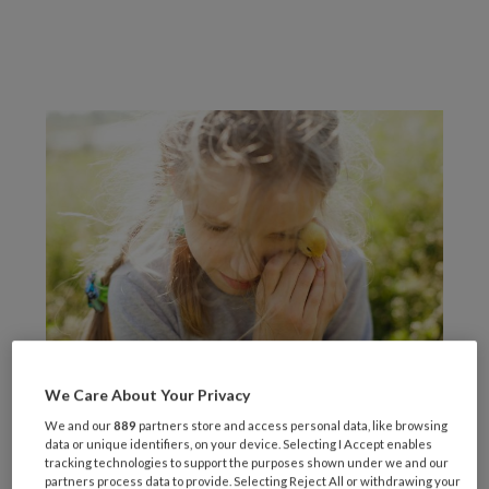
Foto: Yulia Dubyna
We Care About Your Privacy
We and our
889
partners store and access personal data, like browsing
Kinderen met een psychische kwetsbaarheid
data or unique identifiers, on your device. Selecting I Accept enables
lopen een verhoogd risico op
tracking technologies to support the purposes shown under we and our
partners process data to provide. Selecting Reject All or withdrawing your