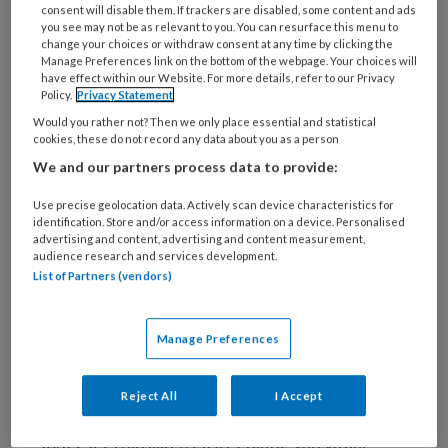
ontwikkelingsbedreigingen, zowel vanwege
consent will disable them. If trackers are disabled, some content and ads
individuele risicofactoren als invloeden uit hun
you see may not be as relevant to you. You can resurface this menu to
change your choices or withdraw consent at any time by clicking the
omgeving. Deze kwetsbaarheid manifesteert
Manage Preferences link on the bottom of the webpage. Your choices will
zich vaak in ontwikkelingsproblemen, zoals
have effect within our Website. For more details, refer to our Privacy
Policy.
Privacy Statement
taal- en spraakachterstand, motorische zorgen
Would you rather not? Then we only place essential and statistical
en sociaal-emotionele stagnatie, vaak gepaard
cookies, these do not record any data about you as a person
gaand met regulatieproblemen.
We and our partners process data to provide:
Bevorderen
Use precise geolocation data. Actively scan device characteristics for
identification. Store and/or access information on a device. Personalised
advertising and content, advertising and content measurement,
regulatievaardigheden
audience research and services development.
List of Partners (vendors)
Regulatieproblemen bij kinderen uiten zich in
een gebrek aan evenwichtige alertheid en
Manage Preferences
positieve emoties, vaak resulterend in
aandachtsproblemen, negatieve gedachten,
Reject All
I Accept
emoties en/of gedragsproblemen. Al op zeer
jonge leeftijd lijkt (zelf)regulatie van vitaal