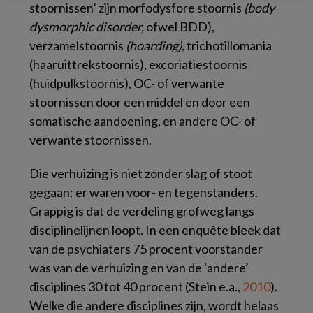
stoornissen’ zijn morfodysfore stoornis
(body
dysmorphic disorder,
ofwel BDD),
verzamelstoornis
(hoarding),
trichotillomania
(haaruittrekstoornis), excoriatiestoornis
(huidpulkstoornis), OC- of verwante
stoornissen door een middel en door een
somatische aandoening, en andere OC- of
verwante stoornissen.
Die verhuizing is niet zonder slag of stoot
gegaan; er waren voor- en tegenstanders.
Grappig is dat de verdeling grofweg langs
disciplinelijnen loopt. In een enquête bleek dat
van de psychiaters 75 procent voorstander
was van de verhuizing en van de ‘andere’
disciplines 30 tot 40 procent (Stein e.a.,
2010
).
Welke die andere disciplines zijn, wordt helaas