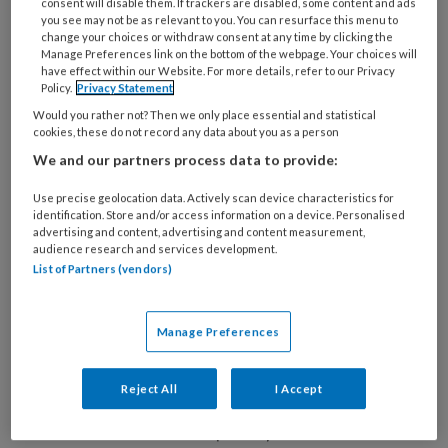
Bij het leertheoretische model over de
consent will disable them. If trackers are disabled, some content and ads
you see may not be as relevant to you. You can resurface this menu to
dwangstoornis heeft angst (of hebben
change your choices or withdraw consent at any time by clicking the
Manage Preferences link on the bottom of the webpage. Your choices will
angstige verwachtingen) een centrale plaats:
have effect within our Website. For more details, refer to our Privacy
dwanggedachten (zoals ‘door mijn schuld
Policy.
Privacy Statement
brandt het huis af’) veroorzaken angst, die
Would you rather not? Then we only place essential and statistical
cookies, these do not record any data about you as a person
vervolgens wordt gecoupeerd door
We and our partners process data to provide:
dwanghandelingen. Dat is de functie van
dwanghandelingen. Tot voor kort werd angst
Use precise geolocation data. Actively scan device characteristics for
identification. Store and/or access information on a device. Personalised
ook in de DSM als het belangrijkste kenmerk
advertising and content, advertising and content measurement,
van de OCS gezien. De dwangstoornis stond
audience research and services development.
List of Partners (vendors)
dan ook gerangschikt onder de
angststoornissen.
Manage Preferences
In de nieuwe DSM, de DSM-5, heeft de
dwangstoornis een eigen hoofdstuk
Reject All
I Accept
gekregen:
Obsessieve compulsieve en
verwante stoornissen
(OCVS). ‘Verwante