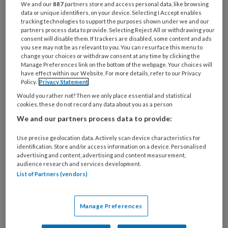
We and our
887
partners store and access personal data, like browsing
data or unique identifiers, on your device. Selecting I Accept enables
De middelbare school is voor Daan Heerma
tracking technologies to support the purposes shown under we and our
partners process data to provide. Selecting Reject All or withdrawing your
van Voss de plek waar hij voor het eerst te
consent will disable them. If trackers are disabled, some content and ads
you see may not be as relevant to you. You can resurface this menu to
maken krijgt met paniekaanvallen. Zo erg, dat
change your choices or withdraw consent at any time by clicking the
hij het lokaal uitrent. Dit tot verbazing van
Manage Preferences link on the bottom of the webpage. Your choices will
have effect within our Website. For more details, refer to our Privacy
klasgenoten, die er niets van begrijpen – en
Policy.
Privacy Statement
Daan zelf trouwens ook niet.
Would you rather not? Then we only place essential and statistical
cookies, these do not record any data about you as a person
Later ontdekt Daan dat hij niet de enige in de
We and our partners process data to provide:
familie is die wordt geplaagd door angsten. Zijn
Use precise geolocation data. Actively scan device characteristics for
moeder, oma en ook zijn overgrootvader
identification. Store and/or access information on a device. Personalised
hadden er last van. Daan schreef er een boek
advertising and content, advertising and content measurement,
audience research and services development.
over: De bange mens. Samen met
List of Partners (vendors)
programmamaakster Remy van den Brand
maakte hij bovendien De angstpodcast.
Manage Preferences
Tussen de lockdowns door spraken Daan en
Remy ervaringsdeskundigen en