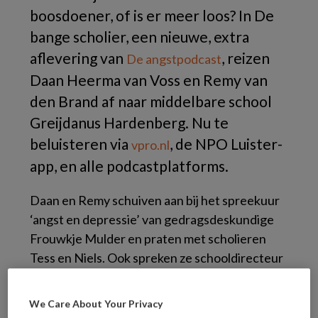
boosdoener, of is er meer loos? In De
bange scholier, een nieuwe, extra
aflevering van
, reizen
De angstpodcast
Daan Heerma van Voss en Remy van
den Brand af naar middelbare school
Greijdanus Hardenberg. Nu te
beluisteren via
, de NPO Luister-
vpro.nl
app, en alle podcastplatforms.
Daan en Remy schuiven aan bij het spreekuur
‘angst en depressie’ van gedragsdeskundige
Frouwkje Mulder en praten met scholieren
Tess en Niels. Ook spreken ze schooldirecteur
Chris van der Meulen en Bert Wienen,
associate-lector Jeugd aan de hogeschool
We Care About Your Privacy
Windesheim.