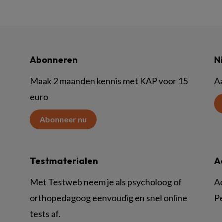
Abonneren
N
Maak 2 maanden kennis met KAP voor 15
A
euro
Abonneer nu
Testmaterialen
A
Met Testweb neem je als psycholoog of
A
orthopedagoog eenvoudig en snel online
P
tests af.