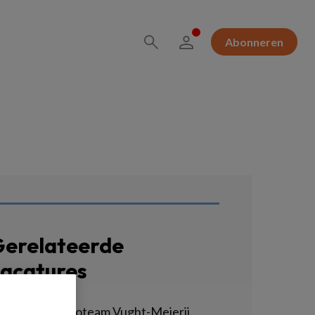
Abonneren
erelateerde
acatures
sychiater Regioteam Vught-Meierij