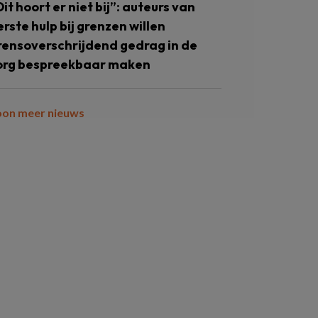
Dit hoort er niet bij”: auteurs van
erste hulp bij grenzen willen
rensoverschrijdend gedrag in de
org bespreekbaar maken
oon meer nieuws