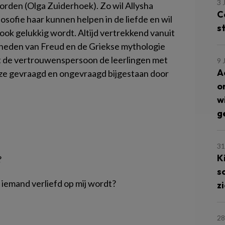
3 
rden (Olga Zuiderhoek). Zo wil Allysha
C
sofie haar kunnen helpen in de liefde en wil
s
n ook gelukkig wordt. Altijd vertrekkend vanuit
heden van Freud en de Griekse mythologie
pt de vertrouwenspersoon de leerlingen met
9 
A
 ze gevraagd en ongevraagd bijgestaan door
o
w
g
31
K
?
s
 iemand verliefd op mij wordt?
z
28