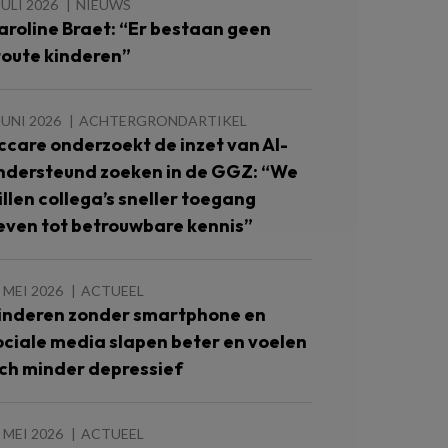
JULI 2026
NIEUWS
aroline Braet: “Er bestaan geen
toute kinderen”
JUNI 2026
ACHTERGRONDARTIKEL
ccare onderzoekt de inzet van AI-
ndersteund zoeken in de GGZ: “We
illen collega’s sneller toegang
even tot betrouwbare kennis”
 MEI 2026
ACTUEEL
inderen zonder smartphone en
ociale media slapen beter en voelen
ich minder depressief
 MEI 2026
ACTUEEL