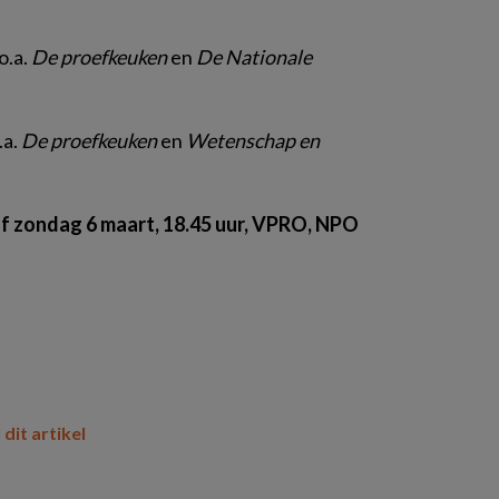
o.a.
De proefkeuken
en
De Nationale
.a.
De proefkeuken
en
Wetenschap en
f zondag 6 maart, 18.45 uur, VPRO, NPO
 dit artikel