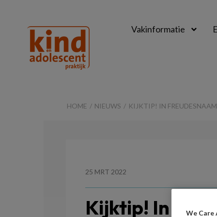
Vakinformatie
E
Kind
&
HOME
NIEUWS
KIJKTIP! IN FREUDESNAA
Adolescent
Praktijk
25 MRT 2022
Kijktip! In Fr
We Care 