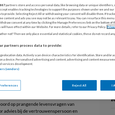
evensvragen van
RE
887
partners store and access personal data, like browsing data or unique identifiers, 
 Accept enables tracking technologies to support the purposes shown under we and our
 to provide. Selecting Reject All or withdrawing your consent will disable them. If track
P
me content and ads you see may not be as relevant to you. You can resurface this menu
ithdraw consent at any time by clicking the Manage Preferences link on the bottom of 
G
 will have effect within our Website. For more details, refer to our Privacy Policy.
Priva
an Duitse voorzetsels tot de stelling
ther not? Then we only place essential and statistical cookies, these do not record an
G
 écht belangrijke kwesties bestaan
S
 ik in Freudesnaam slimmer en is de
r partners process data to provide:
ig is daar de vertrouwenspersoon met
geolocation data. Actively scan device characteristics for identification. Store and/or 
 on a device. Personalised advertising and content, advertising and content measurem
hoek). Iedereen die bij haar aanklopt
L
d services development.
ebaseerd op zuiver wetenschappelijke
tners (vendors)
ijsheden én een gezonde dosis
6 
Pi
Preferences
Reject All
I 
T
ramma
In
Freudes
naam
(van de makers van D
e
z
oord op prangende levensvragen van
or advies bij de vertrouwenspersoon en