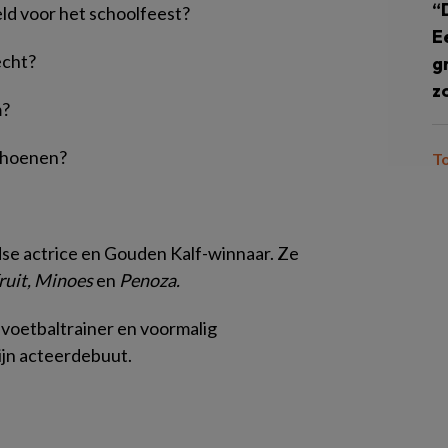
“
eld voor het schoolfeest?
E
echt?
g
z
m?
schoenen?
T
se actrice en Gouden Kalf-winnaar. Ze
fruit, Minoes
en
Penoza.
voetbaltrainer en voormalig
zijn acteerdebuut.