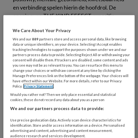
en verbinding spelen hierin de hoofdrol. De
opening van THE KIND EFFECT-expositie
vindt plaats op 21 mei in The Student Hotel
We Care About Your Privacy
Amsterdam City in Amsterdam en is tot 18 juni
We and our
889
partners store and access personal data, like browsing
te bezoeken. De expositie is daarna te
data or unique identifiers, on your device. Selecting I Accept enables
bezoeken in onder andere Rotterdam,
tracking technologies to support the purposes shown under we and our
partners process data to provide. Selecting Reject All or withdrawing your
Eindhoven, Groningen, Maastricht en Den
consent will disable them. If trackers are disabled, some content and ads
Haag.
you see may not be as relevant to you. You can resurface this menu to
change your choices or withdraw consent at any time by clicking the
Manage Preferences link on the bottom of the webpage. Your choices will
Jongeren hebben zich het afgelopen jaar
have effect within our Website. For more details, refer to our Privacy
Policy.
Privacy Statement
ongelukkiger gevoeld dan vóór de corona-
Would you rather not? Then we only place essential and statistical
crisis, zo blijkt uit onderzoek van het CBS.
cookies, these do not record any data about you as a person
Zestig procent van de jongeren geeft aan zich
We and our partners process data to provide:
af en toe eenzaam te voelen, drieëntwintig
Use precise geolocation data. Actively scan device characteristics for
procent zegt zich bijna altijd eenzaam te
identification. Store and/or access information on a device. Personalised
voelen. Het delen van positiviteit en samen
advertising and content, advertising and content measurement,
audience research and services development.