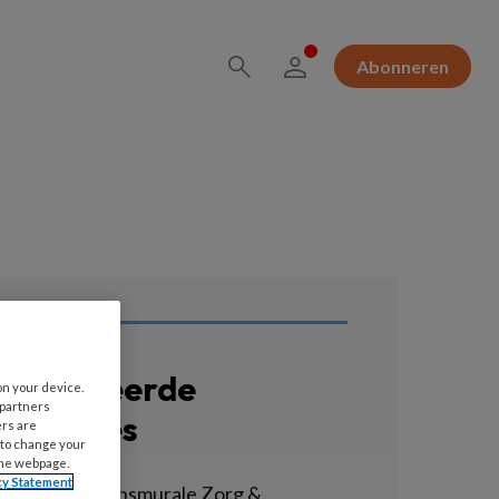
Abonneren
erelateerde
on your device.
 partners
acatures
ers are
 to change your
the webpage.
cy Statement
sycholoog Transmurale Zorg &