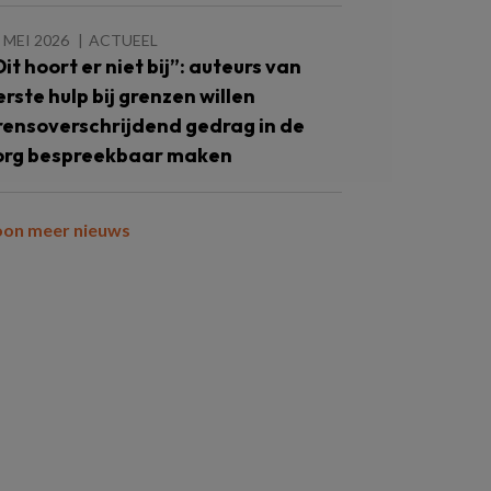
 MEI 2026
ACTUEEL
Dit hoort er niet bij”: auteurs van
erste hulp bij grenzen willen
rensoverschrijdend gedrag in de
org bespreekbaar maken
oon meer nieuws