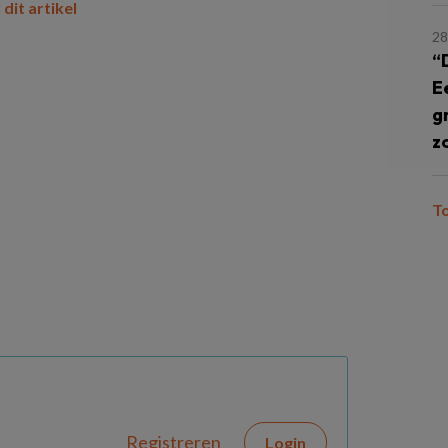
 dit artikel
28
“
E
g
z
T
Registreren
Login