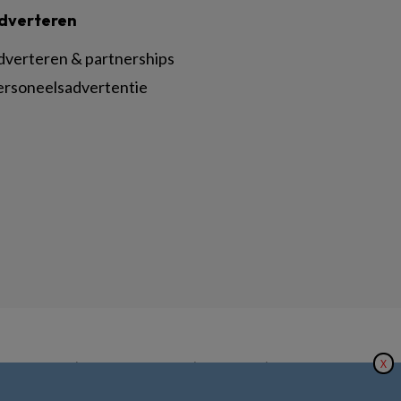
dverteren
dverteren & partnerships
ersoneelsadvertentie
X
|
|
|
inger Nature
Privacy Statement
Disclaimer
Voorwaarden