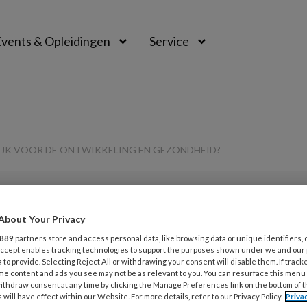
vents & Opleidingen
Service
IJK VOOR DE ONTWIKKELING EN GEZONDHEID?
About Your Privacy
G
889
partners store and access personal data, like browsing data or unique identifiers, 
Opslaan
Reacties
Delen
0
 Accept enables tracking technologies to support the purposes shown under we and our
v
 to provide. Selecting Reject All or withdrawing your consent will disable them. If track
me content and ads you see may not be as relevant to you. You can resurface this menu
chadelijk voor de
ithdraw consent at any time by clicking the Manage Preferences link on the bottom of 
 will have effect within our Website. For more details, refer to our Privacy Policy.
Priva
P