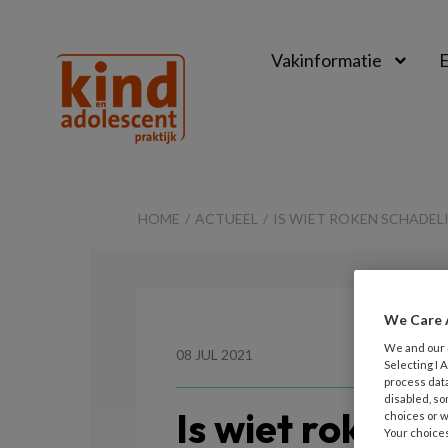
Vakinformatie
E
Kind
&
HOME
ACTUEEL
IS WIET ROKEN SCHADEL
Adolescent
Praktijk
We Care 
We and our
08 JUL 2021
Selecting I
process data
disabled, so
Is wiet roken s
choices or w
Your choices