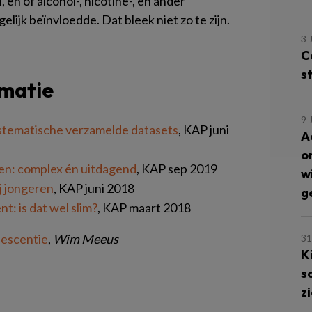
en of alcohol-, nicotine-, en ander
lijk beïnvloedde. Dat bleek niet zo te zijn.
3 
C
s
rmatie
9 
tematische verzamelde datasets
, KAP juni
A
o
en: complex én uitdagend
, KAP sep 2019
w
j jongeren
, KAP juni 2018
g
t: is dat wel slim?
, KAP maart 2018
lescentie
,
Wim Meeus
31
K
s
z