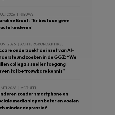
JULI 2026
NIEUWS
aroline Braet: “Er bestaan geen
toute kinderen”
JUNI 2026
ACHTERGRONDARTIKEL
ccare onderzoekt de inzet van AI-
ndersteund zoeken in de GGZ: “We
illen collega’s sneller toegang
even tot betrouwbare kennis”
 MEI 2026
ACTUEEL
inderen zonder smartphone en
ociale media slapen beter en voelen
ich minder depressief