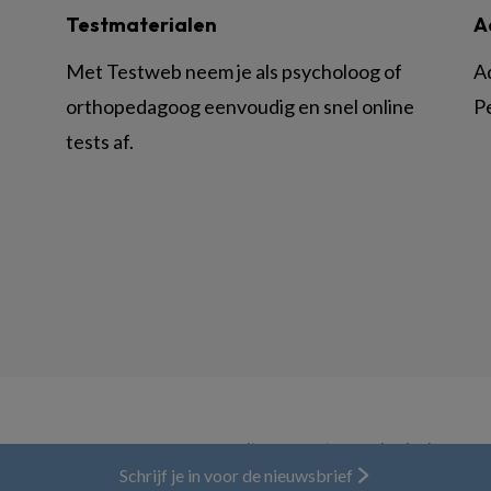
Testmaterialen
A
Met Testweb neem je als psycholoog of
A
orthopedagoog eenvoudig en snel online
P
tests af.
© BSL Media & Learning, onderdeel van
Spr
Schrijf je in voor de nieuwsbrief