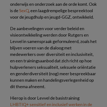
onderwijs en onderzoek aan de orde komt. Ook
is de
SexQ
, een laagdrempelige bespreektool
voor de jeugdhulp en jeugd-GGZ, ontwikkeld.
De aanbevelingen voor verder beleid en
visieontwikkeling werden door Rutgers en
Levvel in samenspraak geformuleerd, zoals het
blijven voeren van de dialoog met
medewerkers over diversiteit en inclusiviteit,
en een trainingsaanbod dat zich richt op hoe
hulpverleners seksualiteit, seksuele oriëntatie
en genderdiversiteit (nog) meer bespreekbaar
kunnen maken en handelingsverlegenheid op
dit thema afneemt.
Hierop is door Levvel de basistraining
LHBTIQ+ sensitief en inclusief werken in de