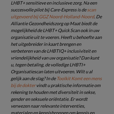
LHBT+ sensitieve en inclusieve zorg. Na een
succesvolle pilot bij Care-Express is de
scan
uitgevoerd bij GGZ Noord-Holland-Noord
. De
Alliantie Gezondheidszorg op Maat biedt de
mogelijkheid de LHBT+ Quick Scan ook in uw
organisatie uit te voeren. Heeft u behoefte aan
het uitgebreider in kaart brengen en
verbeteren van de LHBTIQ+ inclusiviteit en
vriendelijkheid van uw organisatie? Dan kunt
u, tegen betaling, de volledige LHBTI+
Organisatiescan laten uitvoeren. Wilt u al
gelijk aan de slag? In de
Toolkit Komt een mens
bij de dokter
vindt u praktische informatie om
rekening te houden met diversiteit in sekse,
gender en seksuele oriëntatie. Er wordt
verwezen naar relevante interventies,
materialen en kennisbronnen om kennis en