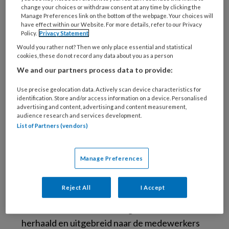
hebben Rutgers (Expertisecentrum
change your choices or withdraw consent at any time by clicking the
Manage Preferences link on the bottom of the webpage. Your choices will
seksualiteit) en Spirit (jeugdzorg organisatie
have effect within our Website. For more details, refer to our Privacy
Amsterdam, sinds juli 2020 gefuseerd met de
Policy.
Privacy Statement
Bascule, academisch centrum voor kinder- en
Would you rather not? Then we only place essential and statistical
cookies, these do not record any data about you as a person
jeugdpsychiatrie, tot Levvel) hiervoor een
We and our partners process data to provide:
vragenlijst ontwikkeld en als ‘LHBTI+
Organisatiescan’ afgenomen onder alle
Use precise geolocation data. Actively scan device characteristics for
identification. Store and/or access information on a device. Personalised
medewerkers, van receptionisten, tot ICT
advertising and content, advertising and content measurement,
medewerkers, hulpverleners en directie. Met
audience research and services development.
List of Partners (vendors)
de aanbevelingen uit deze scan is Spirit aan de
slag gegaan en in 2018 werd – door een
externe audit –
het Roze Loper certificaat
Manage Preferences
verkregen als eerste jeugdzorg instelling in
Nederland.
Reject All
I Accept
Eind 2019 is de LHBTI+ Organisatiescan
herhaald en uitgebreid naar de medewerkers