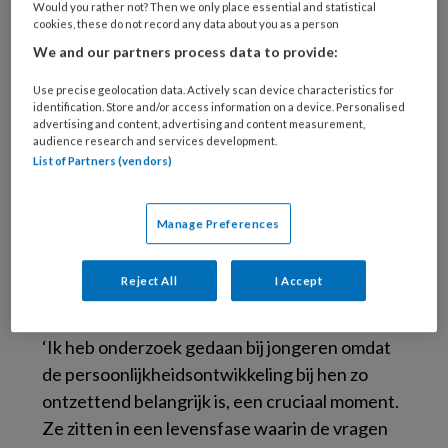
mensen die met persoonlijkheidsproblemen te
Would you rather not? Then we only place essential and statistical
cookies, these do not record any data about you as a person
maken krijgen. Hoe ontstaan die? Tot nu toe
We and our partners process data to provide:
worden deze problemen gelabeld als
stoornissen en heerst het idee dat mensen
Use precise geolocation data. Actively scan device characteristics for
met persoonlijkheidsproblematiek van een
identification. Store and/or access information on a device. Personalised
advertising and content, advertising and content measurement,
andere categorie zijn dan gezonde mensen.
audience research and services development.
Daar wil ik vanaf. Iedereen maakt een
List of Partners (vendors)
persoonlijkheidsontwikkeling door én kan met
moeilijkheden te maken krijgen in zijn leven.
Manage Preferences
Een mens is meer dan het label dat hij of zij
opgeplakt krijgt er zit een verhaal achter ieder
Reject All
I Accept
mens.’
‘Ik heb onderzoek gedaan bij jongeren omdat
de persoonlijkheidsontwikkeling bij hen zo
ontzettend belangrijk is, een cruciaal moment.
Ze zitten in een levensfase waarin de vragen