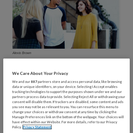
Alexis Brown
Een mens is meer dan een
We Care About Your Privacy
label
We and our
887
partners store and access personal data, like browsing
data or unique identifiers, on your device. Selecting I Accept enables
tracking technologies to support the purposes shown under we and our
Voor haar promotie deed Koster onderzoek
partners process data to provide. Selecting Reject All or withdrawing your
naar de ontwikkeling van persoonlijkheid bij
consent will disable them. If trackers are disabled, some content and ads
you see may not be as relevant to you. You can resurface this menu to
jongeren en hoe persoonlijkheidsproblematiek
change your choices or withdraw consent at any time by clicking the
ontstaat. ‘We worden allemaal als baby
Manage Preferences link on the bottom of the webpage. Your choices will
have effect within our Website. For more details, refer to our Privacy
geboren en op een gegeven moment zijn er
Policy.
Privacy Statement