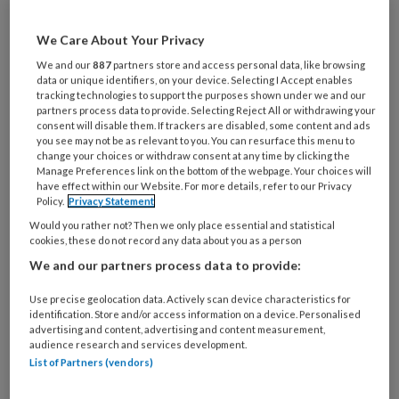
doen?
We Care About Your Privacy
In
Gezonde School, de podcast
verdiept
We and our
887
partners store and access personal data, like browsing
presentator Maarten Dallinga zich in
data or unique identifiers, on your device. Selecting I Accept enables
tracking technologies to support the purposes shown under we and our
bijzondere initiatieven op scholen. Zo bezoekt
partners process data to provide. Selecting Reject All or withdrawing your
hij in Vaassen een training waar kinderen uit
consent will disable them. If trackers are disabled, some content and ads
you see may not be as relevant to you. You can resurface this menu to
groep 7 en 8 leren hun grenzen aan te geven.
change your choices or withdraw consent at any time by clicking the
Ook is hij bij de aftrap van de Smoke Free
Manage Preferences link on the bottom of the webpage. Your choices will
have effect within our Website. For more details, refer to our Privacy
Challenge op een vmbo in Zaandam.
Policy.
Privacy Statement
Deskundigen van onder meer Stichting School
Would you rather not? Then we only place essential and statistical
cookies, these do not record any data about you as a person
& Veiligheid, Trimbos-instituut, Bureau Jeugd
We and our partners process data to provide:
& Media en Universiteit Utrecht geven
achtergrondinformatie en concrete tips voor
Use precise geolocation data. Actively scan device characteristics for
identification. Store and/or access information on a device. Personalised
onderwijsprofessionals. In iedere aflevering
advertising and content, advertising and content measurement,
behandelt Maarten een ander aspect van
audience research and services development.
List of Partners (vendors)
gezonde leefstijl.