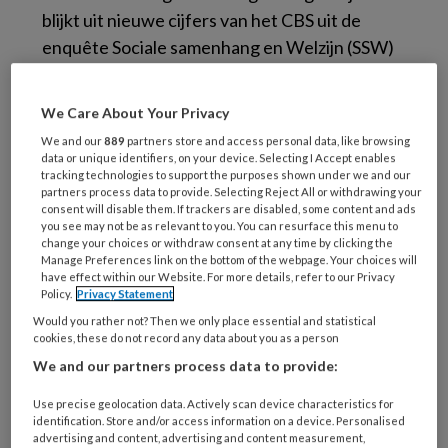
blijkt uit nieuwe cijfers van het CBS uit de
enquête Sociale samenhang en Welzijn (SSW)
In het onderzoek Sociale samenhang en
We Care About Your Privacy
Welzijn wordt aan mensen van 18 jaar of ouder
We and our
889
partners store and access personal data, like browsing
gevraagd zichzelf een rapportcijfer te geven
data or unique identifiers, on your device. Selecting I Accept enables
op twee aspecten van subjectief welzijn:
geluk
tracking technologies to support the purposes shown under we and our
partners process data to provide. Selecting Reject All or withdrawing your
en tevredenheid
. Degenen die hiervoor een 7
consent will disable them. If trackers are disabled, some content and ads
of hoger geven worden als gelukkig of
you see may not be as relevant to you. You can resurface this menu to
change your choices or withdraw consent at any time by clicking the
tevreden beschouwd.
Manage Preferences link on the bottom of the webpage. Your choices will
have effect within our Website. For more details, refer to our Privacy
Policy.
Privacy Statement
Hoewel zowel geluk als tevredenheid na 2019
Would you rather not? Then we only place essential and statistical
dalen, prijst nog steeds een ruime
cookies, these do not record any data about you as a person
meerderheid van de volwassenen
(86
We and our partners process data to provide:
procent)
zichzelf gelukkig, en is
84
Use precise geolocation data. Actively scan device characteristics for
procent
tevreden met het leven. In 1997
identification. Store and/or access information on a device. Personalised
kenden 18- tot
25-jarigen
nog het hoogste
advertising and content, advertising and content measurement,