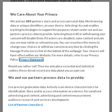
slechts 1 procent minder dan in december
vorig jaar, toen het land op slot zat vanwege
het hoge aantal coronabesmettingen. Het
We Care About Your Privacy
onderzoek werd uitgevoerd in juni, de
We and our
889
partners store and access personal data, like browsing
data or unique identifiers, on your device. Selecting I Accept enables
resultaten verschenen donderdag.
tracking technologies to support the purposes shown under we and our
partners process data to provide. Selecting Reject All or withdrawing your
consent will disable them. If trackers are disabled, some content and ads
Het daadwerkelijke aantal zelfdodingen onder
you see may not be as relevant to you. You can resurface this menu to
jongeren nam vorig jaar al toe met zo’n 15
change your choices or withdraw consent at any time by clicking the
Manage Preferences link on the bottom of the webpage. Your choices will
procent. Die stijging lijkt dit jaar door te zetten,
have effect within our Website. For more details, refer to our Privacy
waarschuwt onderzoeker Renske Gilissen van
Policy.
Privacy Statement
113 Zelfmoordpreventie. In juni overleden 33
Would you rather not? Then we only place essential and statistical
cookies, these do not record any data about you as a person
jongeren door zelfdoding, in augustus 34.
We and our partners process data to provide:
Gemiddeld gaat het doorgaans om iets meer
dan 20 gevallen per maand. Gilissen noemt de
Use precise geolocation data. Actively scan device characteristics for
identification. Store and/or access information on a device. Personalised
recente cijfers dan ook “zorgwekkend”.
advertising and content, advertising and content measurement,
audience research and services development.
De gevolgen van de
List of Partners (vendors)