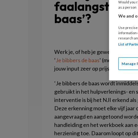
faalangsttraini
Would you ra
as a person
baas’?
We and ou
Use precise 
information
research an
List of Par
Werk je, of heb je gewerkt met de 
‘
Je bibbers de baas
‘ (met
werkboe
Manage 
jouw input zeer op prijs.
‘Je bibbers de baas wordt inmiddels
gebruikt in het hulpverlenings- en
interventie is bij het NJI erkend a
Deze erkenning moet elke vijf jaar
aangevraagd en aangetoond worden
handleiding en het werkboek aan e
herziening toe. Daarom loopt op d