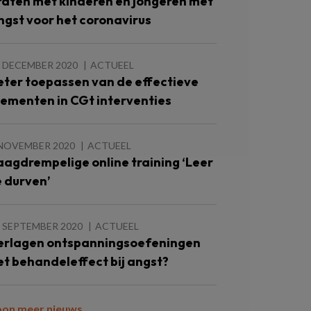
raten met kinderen en jongeren met
ngst voor het coronavirus
 DECEMBER 2020
ACTUEEL
eter toepassen van de effectieve
lementen in CGt interventies
 NOVEMBER 2020
ACTUEEL
aagdrempelige online training ‘Leer
e durven’
 SEPTEMBER 2020
ACTUEEL
erlagen ontspanningsoefeningen
et behandeleffect bij angst?
oon meer nieuws