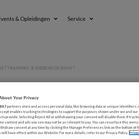
vents & Opleidingen
Service
STTRAINING ‘JE BIBBERS DE BAAS’?
About Your Privacy
G
887
partners store and access personal data, like browsing data or unique identifiers, 
Opslaan
Reacties
Delen
0
 Accept enables tracking technologies to support the purposes shown under we and our
v
 to provide. Selecting Reject All or withdrawing your consent will disable them. If track
me content and ads you see may not be as relevant to you. You can resurface this menu
e
ithdraw consent at any time by clicking the Manage Preferences link on the bottom of 
 will have effect within our Website. For more details, refer to our Privacy Policy.
Priva
G