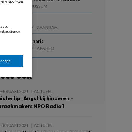
y data about you
GZ CENTRAAL | BUSSUM
anager Zorg
access
ARNASSIA GROEP | ZAANDAM
ent, audience
anmeldfunctionaris
ARNASSIA GROEP | ARNHEM
Accept
ees ook
FEBRUARI 2021
ACTUEEL
uistertip | Angst bij kinderen –
praakmakers NPO Radio 1
FEBRUARI 2021
ACTUEEL