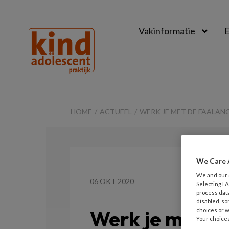
Vakinformatie
E
Kind
&
HOME
ACTUEEL
WERK JE MET DE FAALANG
Adolescent
Praktijk
We Care 
We and our
06 OKT 2020
Selecting I
process data
disabled, so
Werk je met d
choices or w
Your choices