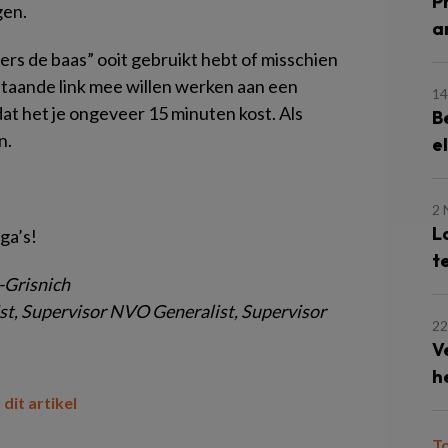
P
gen.
a
bbers de baas” ooit gebruikt hebt of misschien
staande link mee willen werken aan een
14
t het je ongeveer 15 minuten kost. Als
B
n.
e
2
L
ega’s!
t
-Grisnich
, Supervisor NVO Generalist, Supervisor
22
V
h
 dit artikel
T