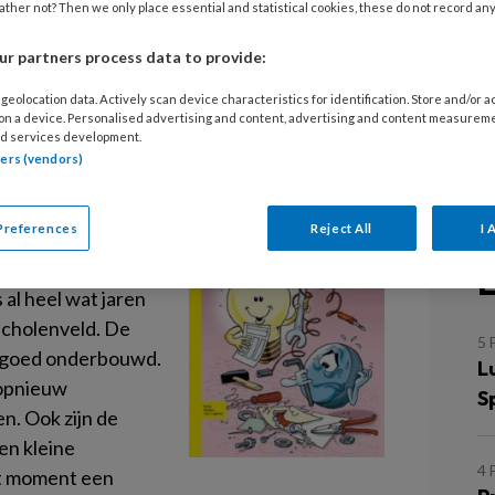
ng ‘Je bibbers de
ther not? Then we only place essential and statistical cookies, these do not record an
G
r partners process data to provide:
M
geolocation data. Actively scan device characteristics for identification. Store and/or 
P
 on a device. Personalised advertising and content, advertising and content measurem
d services development.
A
tners (vendors)
P
jeugdinterventie
k
), dan stellen we
Preferences
Reject All
I 
L
 al heel wat jaren
 scholenveld. De
5 
ls goed onderbouwd.
L
 opnieuw
S
. Ook zijn de
en kleine
4 
it moment een