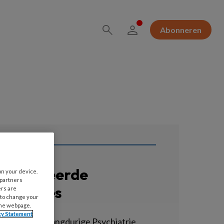
Abonneren
erelateerde
on your device.
 partners
acatures
ers are
 to change your
the webpage.
cy Statement
GZ-Agoog - Langdurige Psychiatrie