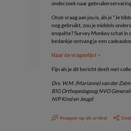
onderzoek naar gebruikerservarin
Onze vraag aan jou is, áls je “Je bi
nog gebruikt, zou je middels onder
enquête? Survey Monkey schat in da
bedankje ontvang je een cadeaubo
Naar de vragenlijst >
Fijn als je dit bericht deelt met coll
Drs. W.M. (Marianne) van der Zalm
BIG Orthopedagoog NVO Generalist
NIP Kind en Jeugd
Reageer op dit artikel
Deel