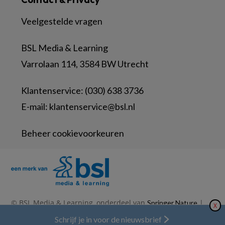
Veelgestelde vragen
BSL Media & Learning
Varrolaan 114, 3584 BW Utrecht
Klantenservice: (030) 638 3736
E-mail:
klantenservice@bsl.nl
Beheer cookievoorkeuren
© BSL Media & Learning, onderdeel van
|
Springer Nature
X
|
|
Privacy Statement
Disclaimer
Voorwaarden
Nieuwsbrief
Schrijf je in voor de nieuwsbrief
Abonneren