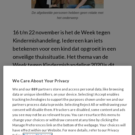
De afgebeelde personen hebben geen relatie met
het onderwerp
16 t/m 22 november is het de Week tegen
Kindermishandeling. Iedereen kan iets
betekenen voor een kind dat opgroeit in een
onveilige thuissituatie. Het thema van de
Week tegen Kindermishandeling 2020 is dit
jaar: Leren van elkaar.
We Care About Your Privacy
In de
Week tegen Kindermishandeling
wordt
We and our
889
partners store and access personal data, like browsing
onder meer aandacht gevraagd voor het
data or unique identifiers, on your device. Selecting I Accept enables
tracking technologies to support the purposes shown under we and our
versterken van de aanpak van
partners process data to provide. Selecting Reject All or withdrawing your
consent will disable them. If trackers are disabled, some content and ads
Kindermishandeling. Want ieder kind dat in
you see may not be as relevant to you. You can resurface this menu to
een onveilige thuissituatie moet leven is er één
change your choices or withdraw consent at any time by clicking the
Manage Preferences link on the bottom of the webpage. Your choices will
teveel.
have effect within our Website. For more details, refer to our Privacy