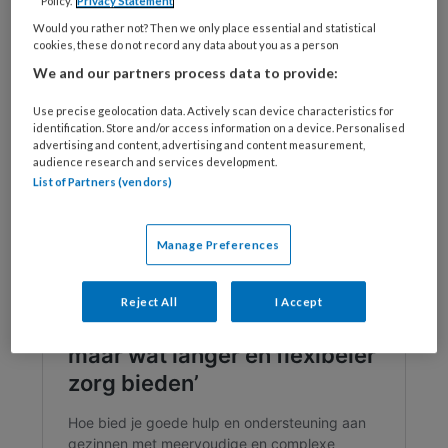
Policy.
Privacy Statement
Gerelateerde informatie
Would you rather not? Then we only place essential and statistical
cookies, these do not record any data about you as a person
We and our partners process data to provide:
Bekijk het BSL overzicht aan gerelateerde
vakinformatie op het gebied van
Use precise geolocation data. Actively scan device characteristics for
identification. Store and/or access information on a device. Personalised
kindermishandeling >
advertising and content, advertising and content measurement,
audience research and services development.
Richtlijn Kindermishandeling
List of Partners (vendors)
Recensie |
Praktijkboek praten met
kinderen over kindermishandeling
Manage Preferences
Recensie |
Blijf van mijn mama af!
Reject All
I Accept