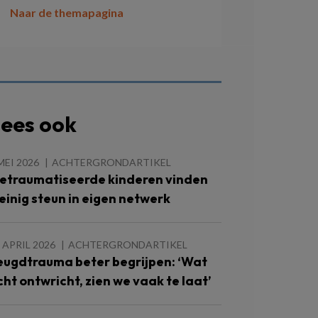
Naar de themapagina
ees ook
MEI 2026
ACHTERGRONDARTIKEL
etraumatiseerde kinderen vinden
einig steun in eigen netwerk
 APRIL 2026
ACHTERGRONDARTIKEL
eugdtrauma beter begrijpen: ‘Wat
cht ontwricht, zien we vaak te laat’