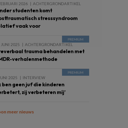
FEBRUARI 2026
ACHTERGRONDARTIKEL
nder studenten komt
osttraumatisch stresssyndroom
elatief vaak voor
 JUNI 2025
ACHTERGRONDARTIKEL
reverbaal trauma behandelen met
MDR-verhalenmethode
JUNI 2025
INTERVIEW
Ik ben geen juf die kinderen
erbetert, zij verbeteren míj’
oon meer nieuws