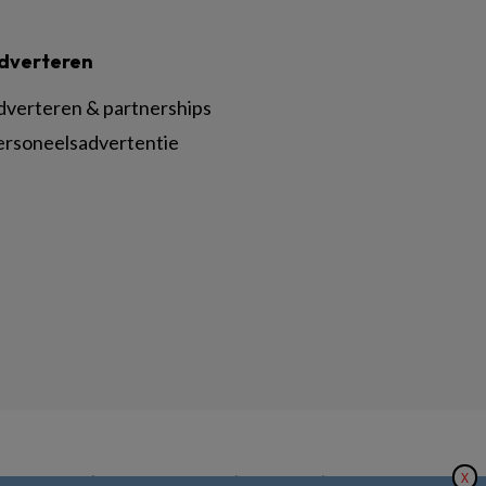
dverteren
dverteren & partnerships
ersoneelsadvertentie
X
|
|
|
inger Nature
Privacy Statement
Disclaimer
Voorwaarden