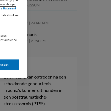
the webpage.
GZ CENTRAAL | BUSSUM
cy Statement
y data about you
anager Zorg
ARNASSIA GROEP | ZAANDAM
anmeldfunctionaris
access
ent, audience
ARNASSIA GROEP | ARNHEM
Accept
Trauma
Een trauma kan optreden na een
schokkende gebeurtenis.
Trauma's kunnen uitmonden in
een posttraumatische-
stressstoornis (PTSS).