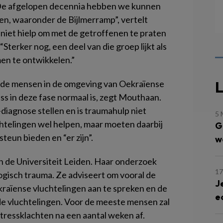
. “De afgelopen decennia hebben we kunnen
en, waaronder de Bijlmerramp”, vertelt
niet hielp om met de getroffenen te praten
Sterker nog, een deel van die groep lijkt als
men te ontwikkelen.”
L
at de mensen in de omgeving van Oekraïense
ss in deze fase normaal is, zegt Mouthaan.
diagnose stellen en is traumahulp niet
5 
htelingen wel helpen, maar moeten daarbij
G
steun bieden en “er zijn”.
w
n de Universiteit Leiden. Haar onderzoek
17
ogisch trauma. Ze adviseert om vooral de
J
kraïense vluchtelingen aan te spreken en de
e
 de vluchtelingen. Voor de meeste mensen zal
tressklachten na een aantal weken af.