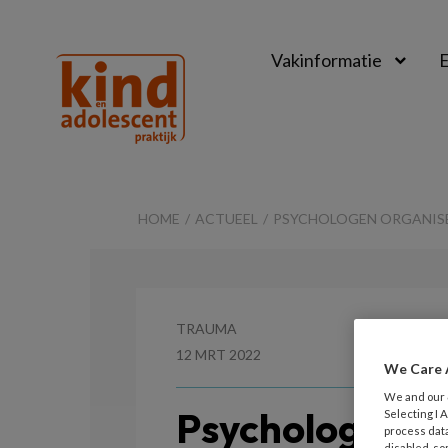
Vakinformatie
E
Kind
&
HOME
ACTUEEL
PSYCHOLOGEN ORGANISE
Adolescent
Praktijk
TRAUMA
12 MRT 2022
We Care 
We and our
Psychologen o
Selecting I
process data
disabled, so