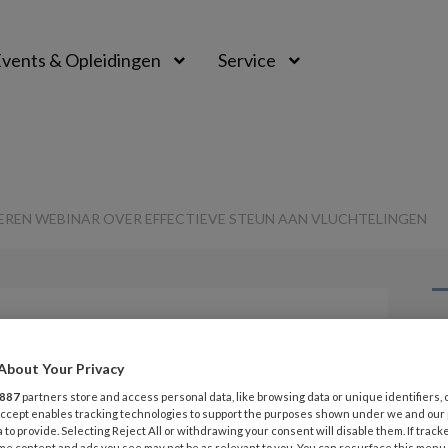
vents & Opleidingen
Service
REN WEBINAR OVER EFFECTIEVE STEUN AAN VLUCHTELINGEN
G
Opslaan
Reacties
Delen
0
About Your Privacy
v
887
partners store and access personal data, like browsing data or unique identifiers, 
rganiseren
 Accept enables tracking technologies to support the purposes shown under we and our
 to provide. Selecting Reject All or withdrawing your consent will disable them. If track
G
me content and ads you see may not be as relevant to you. You can resurface this menu