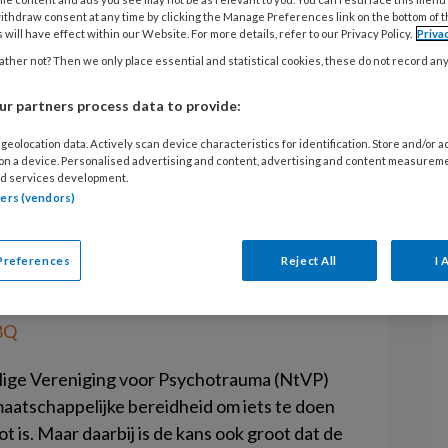
ffectieve steun
ithdraw consent at any time by clicking the Manage Preferences link on the bottom of 
G
 will have effect within our Website. For more details, refer to our Privacy Policy.
Priva
gen
ther not? Then we only place essential and statistical cookies, these do not record an
M
P
r partners process data to provide:
peuten geven een benefietwebinar
A
geolocation data. Actively scan device characteristics for identification. Store and/or 
effectieve vormen van steun die
 on a device. Personalised advertising and content, advertising and content measurem
P
raïense vluchtelingen. Dit is in elk
d services development.
tners (vendors)
eners en andere mensen die meer
e ze kunnen bieden aan vluchtelingen.
Preferences
Reject All
I 
op 15 maart om 20.00 uur is het ook
Giro 555. Je kunt je aanmelden via
g8Q
lige Vereniging voor Psychotrauma (NtVP)
aatschappelijke bereidheid om iets te doen
 is. Maar daarbij is de kans ook groot dat de