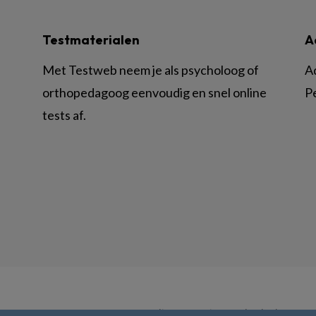
Testmaterialen
A
Met Testweb neem je als psycholoog of
A
orthopedagoog eenvoudig en snel online
P
tests af.
© BSL Media & Learning, onderdeel van
Spr