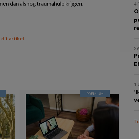
en dan alsnog traumahulp krijgen.
4 
O
p
r
 dit artikel
29
P
E
1 
‘
v
T