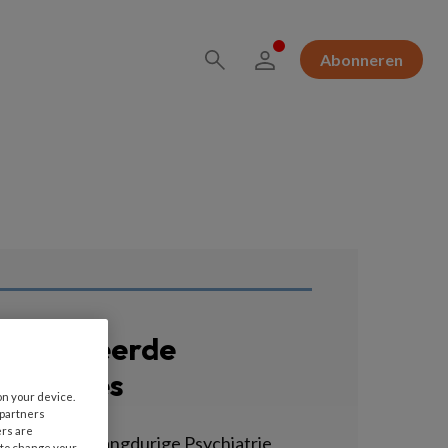
Abonneren
erelateerde
acatures
on your device.
 partners
ers are
GZ-Agoog - Langdurige Psychiatrie
 to change your