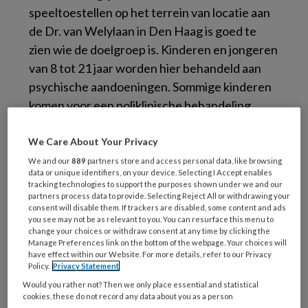
speeltoestellen op het terrein van locatie aan
de Dr. van Welylaan in Den Haag is goed te
zien wie de doelgroep is. Kinderen en jongeren
van 8 tot 21 jaar worden hier behandeld aan
psychische aandoeningen. Sommige kinderen
komen voor een poliklinische behandeling,
andere verblijven hier een aantal weken of
maanden. De locatie grenst aan de Haagse
We Care About Your Privacy
duinen. ‘Een prachtige plek. En dat biedt
We and our
889
partners store and access personal data, like browsing
data or unique identifiers, on your device. Selecting I Accept enables
enorm veel kansen om natuur heel bewust in
tracking technologies to support the purposes shown under we and our
te zetten bij de behandeling van cliënten’,
partners process data to provide. Selecting Reject All or withdrawing your
consent will disable them. If trackers are disabled, some content and ads
vertelt Annette Bol. ‘We willen hier samen iets
you see may not be as relevant to you. You can resurface this menu to
change your choices or withdraw consent at any time by clicking the
in beweging zetten en hopen zo ook andere
Manage Preferences link on the bottom of the webpage. Your choices will
locaties te enthousiasmeren.’
have effect within our Website. For more details, refer to our Privacy
Policy.
Privacy Statement
Initiatieven zichtbaar
Would you rather not? Then we only place essential and statistical
cookies, these do not record any data about you as a person