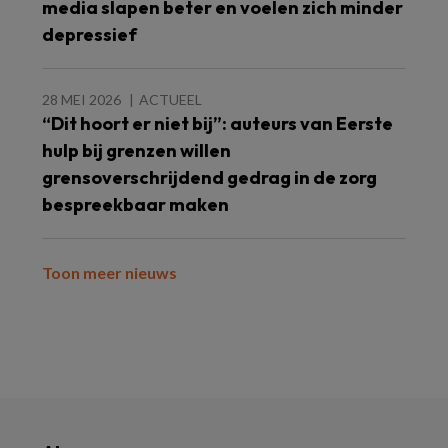
media slapen beter en voelen zich minder
depressief
28 MEI 2026
ACTUEEL
“Dit hoort er niet bij”: auteurs van Eerste
hulp bij grenzen willen
grensoverschrijdend gedrag in de zorg
bespreekbaar maken
Toon meer nieuws