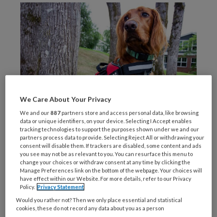
We Care About Your Privacy
We and our
887
partners store and access personal data, like browsing
data or unique identifiers, on your device. Selecting I Accept enables
Foto: Ryan Stone
tracking technologies to support the purposes shown under we and our
partners process data to provide. Selecting Reject All or withdrawing your
Wat is ATT?
consent will disable them. If trackers are disabled, some content and ads
you see may not be as relevant to you. You can resurface this menu to
change your choices or withdraw consent at any time by clicking the
Manage Preferences link on the bottom of the webpage. Your choices will
Animal Assisted Therapy (AAT),therapie met
have effect within our Website. For more details, refer to our Privacy
ondersteuning van dieren is een doelgerichte,
Policy.
Privacy Statement
geplande en gestructureerde therapeutische
Would you rather not? Then we only place essential and statistical
cookies, these do not record any data about you as a person
interventie die wordt aangestuurd en/of