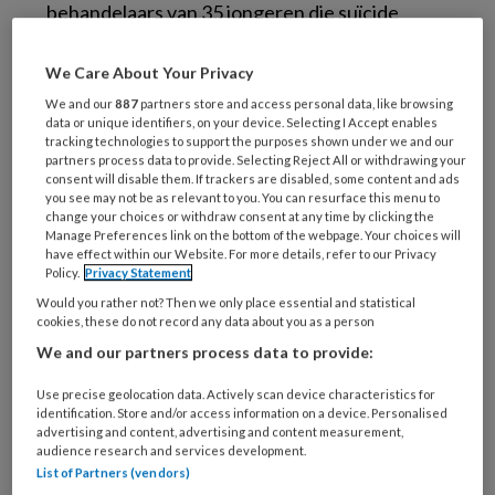
behandelaars van 35 jongeren die suïcide
pleegden geïnterviewd. Ze ontdekten diverse
patronen. Som komt een zelfmoord voor de
We Care About Your Privacy
omgeving uit het niets, maar vaker kampen
We and our
887
partners store and access personal data, like browsing
data or unique identifiers, on your device. Selecting I Accept enables
suïcidale jongeren met psychische problemen.
tracking technologies to support the purposes shown under we and our
partners process data to provide. Selecting Reject All or withdrawing your
Complexe problematiek
consent will disable them. If trackers are disabled, some content and ads
you see may not be as relevant to you. You can resurface this menu to
change your choices or withdraw consent at any time by clicking the
Manage Preferences link on the bottom of the webpage. Your choices will
Twee derde van de jongeren van wie de
have effect within our Website. For more details, refer to our Privacy
Policy.
Privacy Statement
zelfdoding is onderzocht, was in beeld bij de
Would you rather not? Then we only place essential and statistical
zorg, maar daarin gaat nog veel fout. “De
cookies, these do not record any data about you as a person
jongeren met complexe problematiek konden
We and our partners process data to provide:
moeilijk passende zorg vinden en belandden
Use precise geolocation data. Actively scan device characteristics for
daarbij vaak in een vicieuze cirkel van
identification. Store and/or access information on a device. Personalised
aanmelding, wachtlijsten, diagnostiek,
advertising and content, advertising and content measurement,
audience research and services development.
afwijzingen en verwijzing”, constateren de
List of Partners (vendors)
onderzoekers. Ouders voelen zich vaak